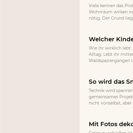
Viele kennen das Pr
Wohnraum wirken irg
nötig. Der Grund lieg
Welcher Kinde
Wie ihr wirklich lebt
Alltag. Lebt ihr mitt
Waldspaziergängen un
So wird das S
Technik wird spannen
gemeinsames Projekt 
nicht vonselbst, abe
Mit Fotos deko