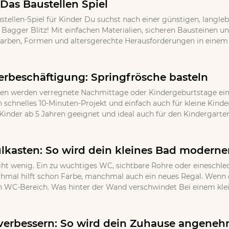
 Das Baustellen Spiel
stellen-Spiel für Kinder Du suchst nach einer günstigen, langle
l Bagger Blitz! Mit einfachen Materialien, sicheren Bausteinen 
Farben, Formen und altersgerechte Herausforderungen in einem k
erbeschäftigung: Springfrösche basteln
en werden verregnete Nachmittage oder Kindergeburtstage ein u
in schnelles 10-Minuten-Projekt und einfach auch für kleine Kind
Kinder ab 5 Jahren geeignet und ideal auch für den Kindergarten
lkasten: So wird dein kleines Bad moderner
iht wenig. Ein zu wuchtiges WC, sichtbare Rohre oder eineschlec
nchmal hilft schon Farbe, manchmal auch ein neues Regal. Wenn d
n WC-Bereich. Was hinter der Wand verschwindet Bei einem klein
erbessern: So wird dein Zuhause angeneh