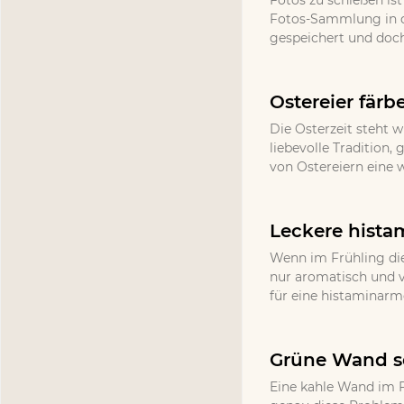
Fotos zu schießen ist
Fotos-Sammlung in d
gespeichert und doch
Ostereier färb
Die Osterzeit steht w
liebevolle Tradition
von Ostereiern eine 
Leckere hista
Wenn im Frühling die
nur aromatisch und v
für eine histaminarm
Grüne Wand se
Eine kahle Wand im F