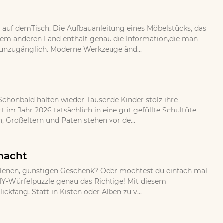
auf demTisch. Die Aufbauanleitung eines Möbelstücks, das
nem anderen Land enthält genau die Information,die man
aberunzugänglich. Moderne Werkzeuge änd...
 Schonbald halten wieder Tausende Kinder stolz ihre
im Jahr 2026 tatsächlich in eine gut gefüllte Schultüte
 Großeltern und Paten stehen vor de...
emacht
allenen, günstigen Geschenk? Oder möchtest du einfach mal
DIY-Würfelpuzzle genau das Richtige! Mit diesem
ckfang. Statt in Kisten oder Alben zu v...