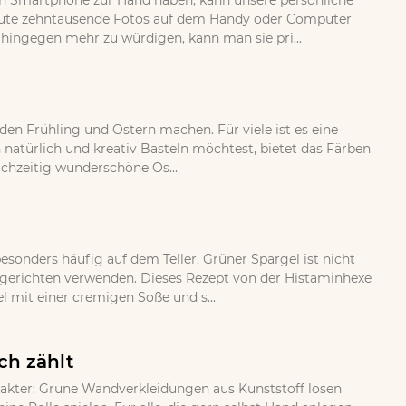
 ein Smartphone zur Hand haben, kann unsere persönliche
eute zehntausende Fotos auf dem Handy oder Computer
 hingegen mehr zu würdigen, kann man sie pri...
 den Frühling und Ostern machen. Für viele ist es eine
 natürlich und kreativ Basteln möchtest, bietet das Färben
ichzeitig wunderschöne Os...
esonders häufig auf dem Teller. Grüner Spargel ist nicht
gsgerichten verwenden. Dieses Rezept von der Histaminhexe
 mit einer cremigen Soße und s...
ch zählt
rakter: Grune Wandverkleidungen aus Kunststoff losen