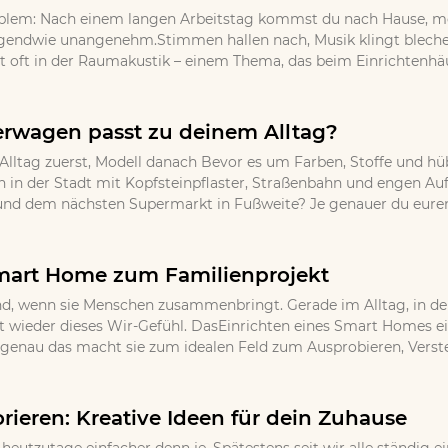
oblem: Nach einem langen Arbeitstag kommst du nach Hause, m
endwie unangenehm.Stimmen hallen nach, Musik klingt blechern
t oft in der Raumakustik – einem Thema, das beim Einrichtenhäufi
rwagen passt zu deinem Alltag?
: Alltag zuerst, Modell danach Bevor es um Farben, Stoffe und hüb
en in der Stadt mit Kopfsteinpflaster, Straßenbahn und engen Au
d dem nächsten Supermarkt in Fußweite? Je genauer du euren t
mart Home zum Familienprojekt
d, wenn sie Menschen zusammenbringt. Gerade im Alltag, in dem 
wieder dieses Wir-Gefühl. DasEinrichten eines Smart Homes eign
r genau das macht sie zum idealen Feld zum Ausprobieren, Vers
rieren: Kreative Ideen für dein Zuhause