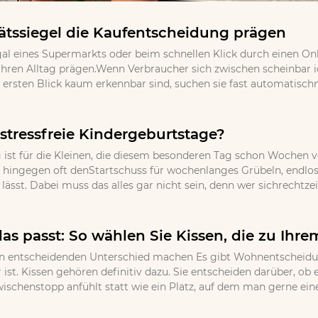
tssiegel die Kaufentscheidung prägen
gal eines Supermarkts oder beim schnellen Klick durch einen Onl
ihren Alltag prägen.Wenn Verbraucher sich zwischen scheinbar
ersten Blick kaum erkennbar sind, suchen sie fast automatischna
stressfreie Kindergeburtstage?
 ist für die Kleinen, die diesem besonderen Tag schon Wochen v
 hingegen oft denStartschuss für wochenlanges Grübeln, endloses
ässt. Dabei muss das alles gar nicht sein, denn wer sichrechtzei
as passt: So wählen Sie Kissen, die zu Ihr
 entscheidenden Unterschied machen Es gibt Wohnentscheidungen
 ist. Kissen gehören definitiv dazu. Sie entscheiden darüber, o
wischenstopp anfühlt statt wie ein Platz, auf dem man gerne eine 