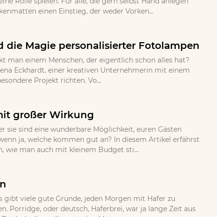
ne Rolle spielen. Fur alle, die gern selbst Hand anlegen
nmatten einen Einstieg, der weder Vorken...
 die Magie personalisierter Fotolampen
kt man einem Menschen, der eigentlich schon alles hat?
ena Eckhardt, einer kreativen Unternehmerin mit einem
sondere Projekt richten. Vo...
mit großer Wirkung
 sie sind eine wunderbare Möglichkeit, euren Gästen
wenn ja, welche kommen gut an? In diesem Artikel erfährst
n, wie man auch mit kleinem Budget sti...
en
s gibt viele gute Gründe, jeden Morgen mit Hafer zu
 Porridge, oder deutsch, Haferbrei, war ja lange Zeit aus