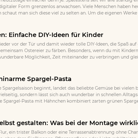
 heutzutage einfacher denn je. Spätestens seit wir alle ständig
igitaler Form grenzenlos anwachsen. Viele Menschen haben h
 schaut man sich diese viel zu selten an. Um die eigenen Werke
en: Einfache DIY-Ideen für Kinder
ieder vor der Tür und damit wieder tolle DIY-Ideen, die Spaß auf
, gemeinsam Ostereier zu färben. Besonders, wenn du mit Kindern
wunderbare Möglichkeit, Zeit miteinander zu verbringen und gle
minarme Spargel-Pasta
 Spargelsaison beginnt, landet das beliebte Gemüse bei vielen b
ielseitig, sondern lässt sich auch wunderbar in schnellen Allta
e Spargel-Pasta mit Hähnchen kombiniert zarten grünen Spargel
lbst gestalten: Was bei der Montage wirkli
lur, ein trister Balkon oder eine Terrassenabtrennung ohne Cha