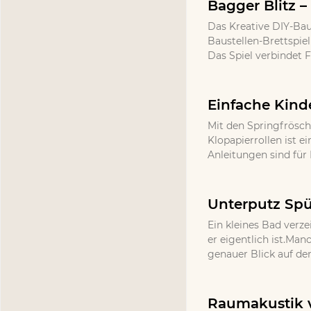
Bagger Blitz –
Das Kreative DIY-Bau
Baustellen-Brettspie
Das Spiel verbindet 
Einfache Kind
Mit den Springfrösch
Klopapierrollen ist e
Anleitungen sind für 
Unterputz Spü
Ein kleines Bad verze
er eigentlich ist.Ma
genauer Blick auf de
Raumakustik v