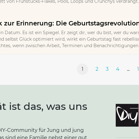
t von Frühstücks-Flakes, Poos, Loops und Crunchys verdrängt. 
zur Erinnerung: Die Geburtstagsrevolutio
in Datum. Es ist ein Spiegel. Er zeigt dir, wer du bist, wer du wa
d selbst Glück optimiert wird, wirkt ein Geburtstag fast rebellisc
Echtes, wenn zwischen Arbeit, Terminen und Benachrichtigungen k
1
2
3
4
...
ät ist das, was uns
e DIY-Community für Jung und jung
as sind eine Familie nebst einer gut