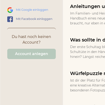
Anleitungen u
Mit Google einloggen
Im Familien- und He
Handbuch eines neuen
Mit Facebook einloggen
braucht, nur eben in 
Du hast noch keinen
Was sollte in 
Account?
Der erste Schultag bl
Schultüte in den Hän
Account anlegen
hinein? Längst reich
Würfelpuzzle 
Ist dir der Platz fü
eine kreative Altern
besonderen Fotopuzzle