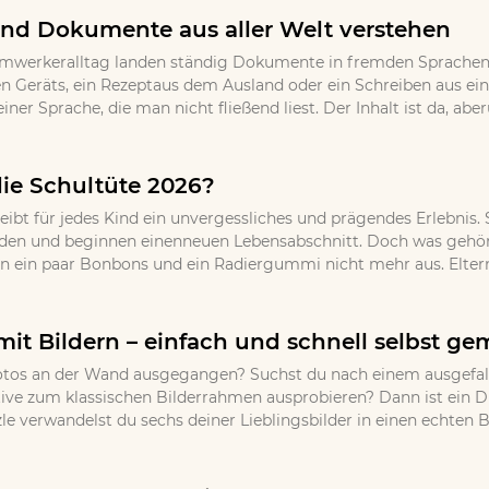
nd Dokumente aus aller Welt verstehen
imwerkeralltag landen ständig Dokumente in fremden Sprachen 
 Geräts, ein Rezeptaus dem Ausland oder ein Schreiben aus ei
einer Sprache, die man nicht fließend liest. Der Inhalt ist da, 
die Schultüte 2026?
eibt für jedes Kind ein unvergessliches und prägendes Erlebnis.
den und beginnen einenneuen Lebensabschnitt. Doch was gehört 
en ein paar Bonbons und ein Radiergummi nicht mehr aus. Eltern,
mit Bildern – einfach und schnell selbst g
r Fotos an der Wand ausgegangen? Suchst du nach einem ausgef
ative zum klassischen Bilderrahmen ausprobieren? Dann ist ein 
 verwandelst du sechs deiner Lieblingsbilder in einen echten Bli