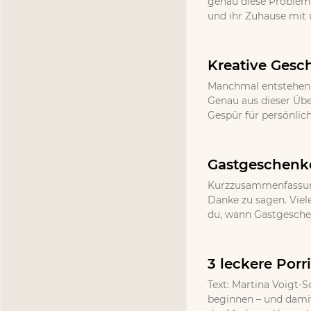
genau diese Probleme,
und ihr Zuhause mit
Kreative Gesc
Manchmal entstehen d
Genau aus dieser Üb
Gespür für persönlic
Gastgeschenke
Kurzzusammenfassung
Danke zu sagen. Viel
du, wann Gastgeschenk
3 leckere Por
Text: Martina Voigt-S
beginnen – und damit 