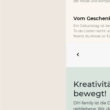
der Mode und komplet
Vom Geschenk 
Ein Geburtstag ist ke
To-do-Listen riecht un
feierst du etwas so 
Kreativit
bewegt!
DIY-family ist di
gebliebene. Wir, d