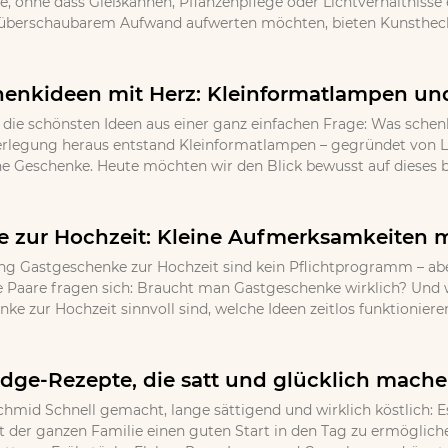
 ohne dass Gießkannen, Pflanzenpflege oder Lichtverhältnisse ei
 überschaubarem Aufwand aufwerten möchten, bieten Kunsthecke
henkideen mit Herz: Kleinformatlampen und
ie schönsten Ideen aus einer ganz einfachen Frage: Was schen
erlegung heraus entstand Kleinformatlampen – gegründet von L
he Geschenke. Heute möchten wir den Blick bewusst auf dieses be
 zur Hochzeit: Kleine Aufmerksamkeiten 
 Gastgeschenke zur Hochzeit sind kein Pflichtprogramm – aber
e Paare fragen sich: Braucht man Gastgeschenke wirklich? Und 
e zur Hochzeit sinnvoll sind, welche Ideen zeitlos funktioniere
ridge-Rezepte, die satt und glücklich mach
chmid Schnell gemacht, lange sättigend und wirklich köstlich: E
der ganzen Familie einen guten Start in den Tag zu ermöglichen.