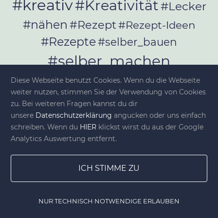
#kreativ
#Kreativität
#Lecker
#nähen
#Rezept
#Rezept-Ideen
#Rezepte
#selber_bauen
#selber_machen
#Selbermachen
Diese Webseite benutzt Cookies. Wenn du die Webseite
#selber_nähen
weiter nutzen, stimmen Sie der Verwendung von Cookies
#Selfmade
#Sommer
#Stoffe
zu. Bei weiteren Fragen kannst du dir
unsere
Datenschutzerklärung
angucken oder uns einfach
#Werkeln
#Upcycling
schreiben. Wenn du
HIER
klickst wirst du aus der Google
Analytics Auswertung entfernt.
ICH STIMME ZU
© diy-family.com - Deine DIY-Welt
NUR TECHNISCH NOTWENDIGE ERLAUBEN
Home
Gewinnspiele
Lesezeichen
DIY Shop