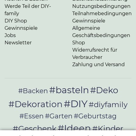
Werde Teil der DIY-
Nutzungsbedingungen
family
Teilnahmebedingungen
DIY Shop
Gewinnspiele
Gewinnspiele
Allgemeine
Jobs
Geschäftsbedingungen
Newsletter
Shop
Widerrufsrecht für
Verbraucher
Zahlung und Versand
#basteln
#Deko
#Backen
#DIY
#Dekoration
#diyfamily
#Essen
#Garten
#Geburtstag
#Ideen
#Geschenk
#Kinder