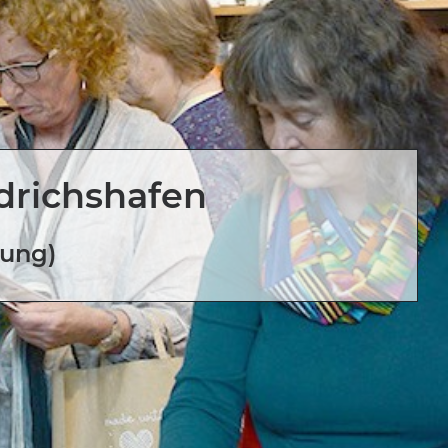
edrichshafen
bung)