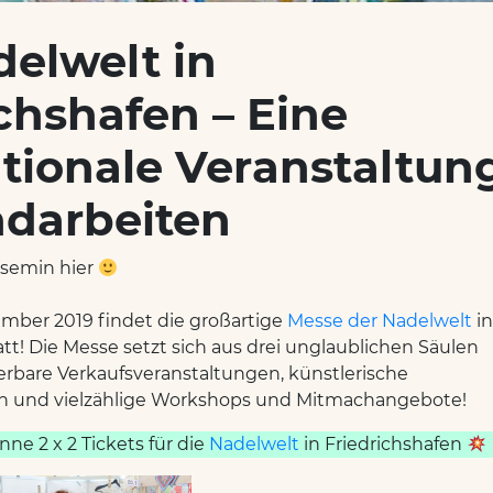
delwelt in
chshafen – Eine
ationale Veranstaltun
ndarbeiten
Yasemin hier
ember 2019 findet die großartige
Messe der Nadelwelt
in
att! Die Messe setzt sich aus drei unglaublichen Säulen
bare Verkaufsveranstaltungen, künstlerische
en und vielzählige Workshops und Mitmachangebote!
ne 2 x 2 Tickets für die
Nadelwelt
in Friedrichshafen