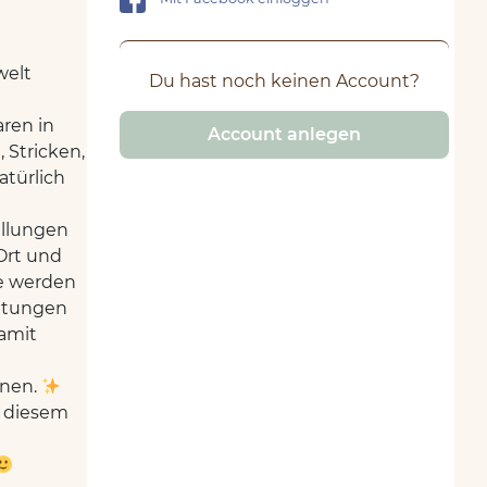
welt
Du hast noch keinen Account?
ren in
Account anlegen
 Stricken,
atürlich
ellungen
Ort und
le werden
eitungen
amit
nnen.
n diesem