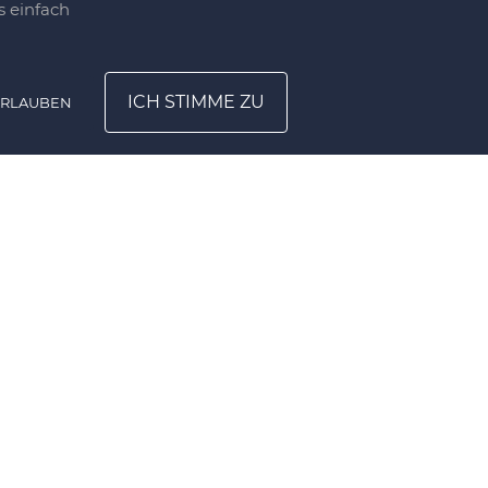
 einfach
ICH STIMME ZU
ERLAUBEN