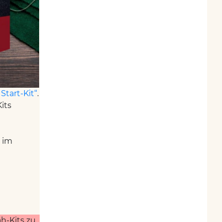
Start-Kit“
.
its
r im
h-Kits zu