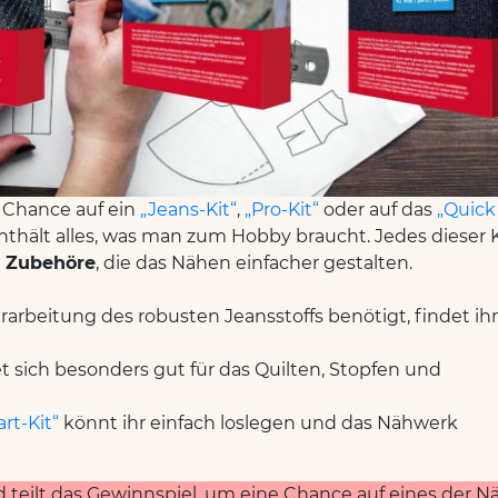
e Chance auf ein
„Jeans-Kit“
,
„Pro-Kit“
oder auf das
„Quick 
enthält alles, was man zum Hobby braucht. Jedes dieser K
e Zubehöre
, die das Nähen einfacher gestalten.
Verarbeitung des robusten Jeansstoffs benötigt, findet ih
t sich besonders gut für das Quilten, Stopfen und
rt-Kit“
könnt ihr einfach loslegen und das Nähwerk
teilt das Gewinnspiel, um eine Chance auf eines der Nä