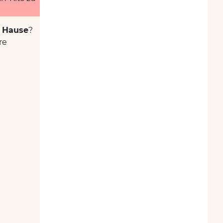
u Hause
?
re