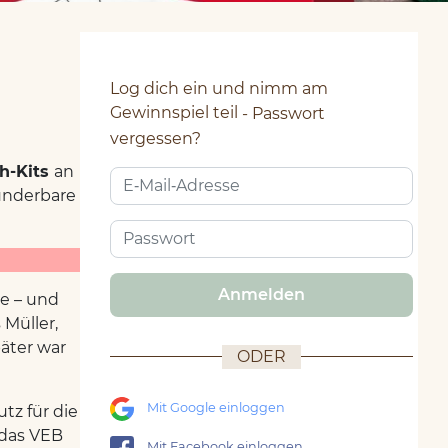
d
Log dich ein und nimm am
Gewinnspiel teil
Passwort
vergessen?
äh-Kits
an
underbare
Anmelden
e – und
 Müller,
päter war
ODER
Mit Google einloggen
tz für die
 das VEB
Mit Facebook einloggen