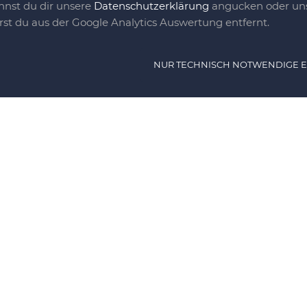
nnst du dir unsere
Datenschutzerklärung
angucken oder uns
irst du aus der Google Analytics Auswertung entfernt.
NUR TECHNISCH NOTWENDIGE 