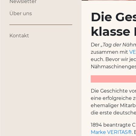
Newsletter
Die Ge
Über uns
klasse
Kontakt
Der
„Tag der Näh
zusammen mit
VE
euch. Bevor wir j
Nähmaschinenges
Die Geschichte v
eine erfolgreiche 
ehemaliger Mitarbe
die erste deutsche
1894 beantragte C
Marke VERITAS®
.