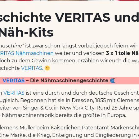
schichte VERITAS un
 Näh-Kits
maschine“
ist zwar schon längst vorbei, jedoch feiern wir
RITAS Nähmaschinen
weiter und verlosen
3 x 1 tolle N
edoch zu dem Gewinn kommen, erzählen wir euch die w
chichte
VERITAS
.
VERITAS
– Die Nähmaschinengeschichte
on
VERITAS
ist eine durch und durch deutsche Geschicht
zugleich. Begonnen hat sie in Dresden, 1855 mit Clemens
iter von Singer & Co. in New York City. Rund 25 Jahre s
 Nähmaschinenfabrik bereits die größte in Europa.
lemens Müller beim Kaiserlichen Patentamt Markenschu
 Eine Marke, die Krieg, Enteignung und Eingliederung in