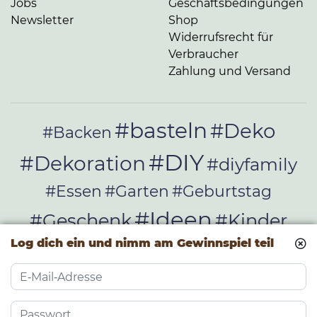
Jobs
Geschäftsbedingungen
Newsletter
Shop
Widerrufsrecht für
Verbraucher
Zahlung und Versand
#basteln
#Deko
#Backen
#DIY
#Dekoration
#diyfamily
#Essen
#Garten
#Geburtstag
#Ideen
#Geschenk
#Kinder
Log dich ein und nimm am Gewinnspiel teil
#Kochen
#Kindergeburtstag
#kreativ
#Kreativität
#Lecker
#nähen
#Rezept
#Rezept-Ideen