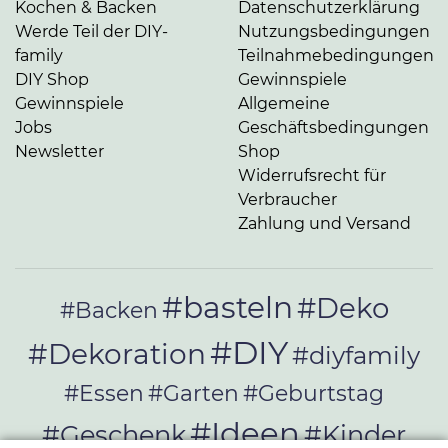
Kochen & Backen
Datenschutzerklärung
Werde Teil der DIY-
Nutzungsbedingungen
family
Teilnahmebedingungen
DIY Shop
Gewinnspiele
Gewinnspiele
Allgemeine
Jobs
Geschäftsbedingungen
Newsletter
Shop
Widerrufsrecht für
Verbraucher
Zahlung und Versand
#basteln
#Deko
#Backen
#DIY
#Dekoration
#diyfamily
#Essen
#Garten
#Geburtstag
#Ideen
#Geschenk
#Kinder