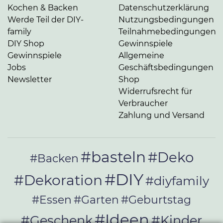
Kochen & Backen
Datenschutzerklärung
Werde Teil der DIY-
Nutzungsbedingungen
family
Teilnahmebedingungen
DIY Shop
Gewinnspiele
Gewinnspiele
Allgemeine
Jobs
Geschäftsbedingungen
Newsletter
Shop
Widerrufsrecht für
Verbraucher
Zahlung und Versand
#basteln
#Deko
#Backen
#DIY
#Dekoration
#diyfamily
#Essen
#Garten
#Geburtstag
#Ideen
#Geschenk
#Kinder