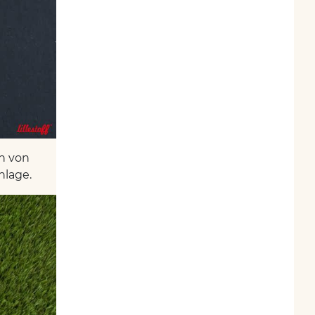
n von
nlage.