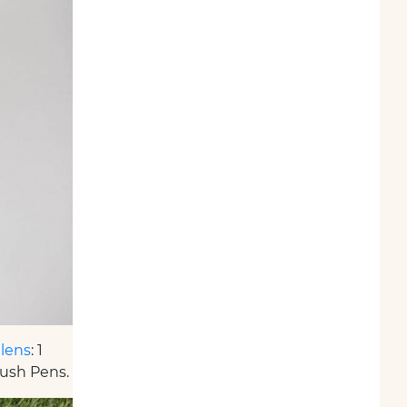
alens
: 1
rush Pens.