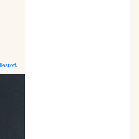
illestoff
.