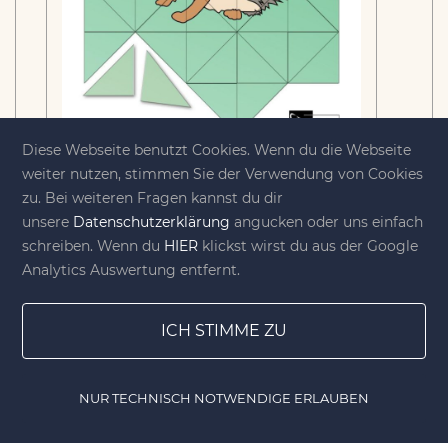
Diese Webseite benutzt Cookies. Wenn du die Webseite
weiter nutzen, stimmen Sie der Verwendung von Cookies
zu. Bei weiteren Fragen kannst du dir
unsere
Datenschutzerklärung
angucken oder uns einfach
Igel – Mosaikpuzzle zum
schreiben. Wenn du
HIER
klickst wirst du aus der Google
Ausschneiden und Basteln
Analytics Auswertung entfernt.
1.99 €
inkl. MwSt.
ICH STIMME ZU
Produkt anzeigen
NUR TECHNISCH NOTWENDIGE ERLAUBEN
Home
Gewinnspiele
Lesezeichen
DIY Shop