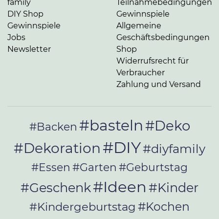
family
Teilnahmebedingungen
DIY Shop
Gewinnspiele
Gewinnspiele
Allgemeine
Jobs
Geschäftsbedingungen
Newsletter
Shop
Widerrufsrecht für
Verbraucher
Zahlung und Versand
#basteln
#Deko
#Backen
#DIY
#Dekoration
#diyfamily
#Essen
#Garten
#Geburtstag
#Ideen
#Geschenk
#Kinder
#Kochen
#Kindergeburtstag