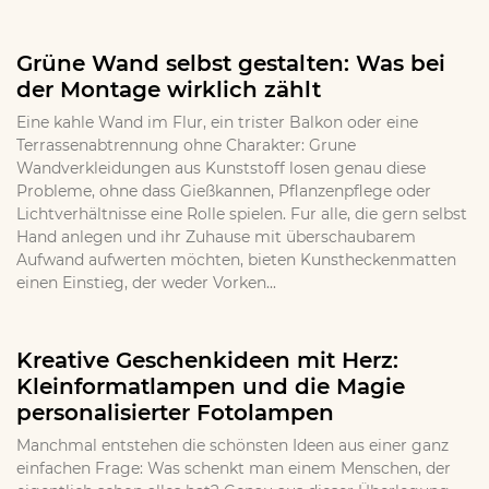
Grüne Wand selbst gestalten: Was bei
der Montage wirklich zählt
Eine kahle Wand im Flur, ein trister Balkon oder eine
Terrassenabtrennung ohne Charakter: Grune
Wandverkleidungen aus Kunststoff losen genau diese
Probleme, ohne dass Gießkannen, Pflanzenpflege oder
Lichtverhältnisse eine Rolle spielen. Fur alle, die gern selbst
Hand anlegen und ihr Zuhause mit überschaubarem
Aufwand aufwerten möchten, bieten Kunstheckenmatten
einen Einstieg, der weder Vorken...
Kreative Geschenkideen mit Herz:
Kleinformatlampen und die Magie
personalisierter Fotolampen
Manchmal entstehen die schönsten Ideen aus einer ganz
einfachen Frage: Was schenkt man einem Menschen, der