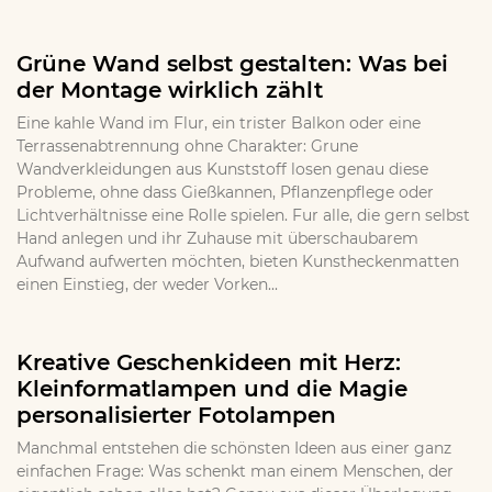
Grüne Wand selbst gestalten: Was bei
der Montage wirklich zählt
Eine kahle Wand im Flur, ein trister Balkon oder eine
Terrassenabtrennung ohne Charakter: Grune
Wandverkleidungen aus Kunststoff losen genau diese
Probleme, ohne dass Gießkannen, Pflanzenpflege oder
Lichtverhältnisse eine Rolle spielen. Fur alle, die gern selbst
Hand anlegen und ihr Zuhause mit überschaubarem
Aufwand aufwerten möchten, bieten Kunstheckenmatten
einen Einstieg, der weder Vorken...
Kreative Geschenkideen mit Herz:
Kleinformatlampen und die Magie
personalisierter Fotolampen
Manchmal entstehen die schönsten Ideen aus einer ganz
einfachen Frage: Was schenkt man einem Menschen, der