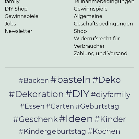
family
Teilnahmebedingungen
DIY Shop
Gewinnspiele
Gewinnspiele
Allgemeine
Jobs
Geschäftsbedingungen
Newsletter
Shop
Widerrufsrecht für
Verbraucher
Zahlung und Versand
#basteln
#Deko
#Backen
#DIY
#Dekoration
#diyfamily
#Essen
#Garten
#Geburtstag
#Ideen
#Geschenk
#Kinder
#Kochen
#Kindergeburtstag