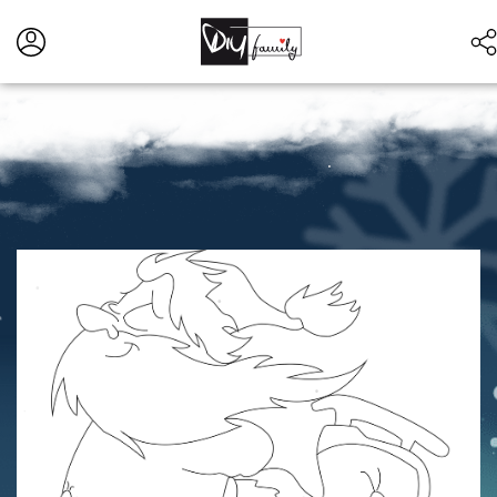
•
•
•
•
•