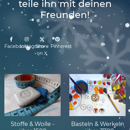
teile ihn mit deinen
Freunden!
•
•
Facebook
Instagram
Share
Pinterest
•
on X
•
•
•
•
Stoffe & Wolle -
Basteln & Werkeln