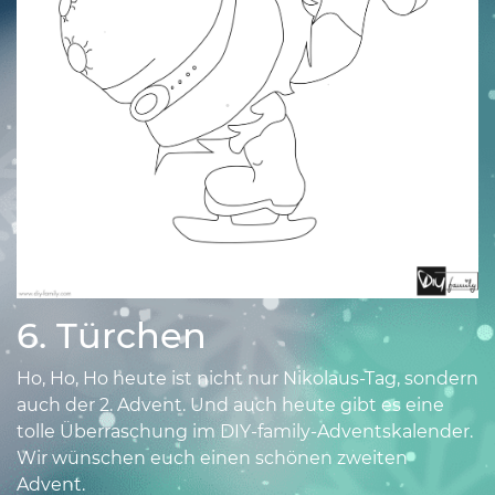
•
•
•
6. Türchen
Ho, Ho, Ho heute ist nicht nur Nikolaus-Tag, sondern
auch der 2. Advent. Und auch heute gibt es eine
tolle Überraschung im DIY-family-Adventskalender.
Wir wünschen euch einen schönen zweiten
•
Advent.