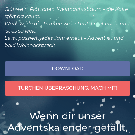
Glühwein, Plätzchen, Weihnachtsbaum – die Kälte
•
stört da kaum.
Wahr wer’n die Träume vieler Leut, Freut euch, nun
•
ist es so weit!
•
Es ist passiert, jedes Jahr erneut – Advent ist und
bald Weihnachtszeit
.
DOWNLOAD
TÜRCHEN ÜBERRASCHUNG. MACH MIT!
Wenn dir unser
Adventskalender gefällt,