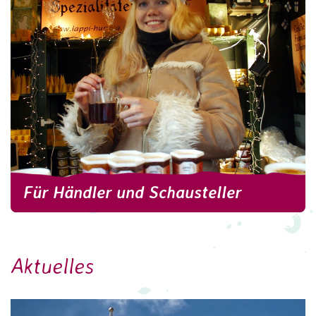
Spannung steigt. Mit vielen kindgerechten
Angeboten wird gerade für die Jüngsten ein
Besuch auf dem Rostocker Weihnachtsmarkt
zum einmaligen Erlebnis.
weitere Informationen
Für Händler und Schausteller
Für Händler und Schausteller
Aktuelles
Sie haben Interesse an einem der schönsten
Weihnachtsmärkte im Norden teilzunehmen? Wir