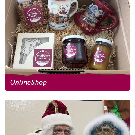
Barrierefreiheit.
weitere Informationen
OnlineShop
OnlineShop
Holt Euch den Rostocker Weihnachtsmarkt nach
Hause!