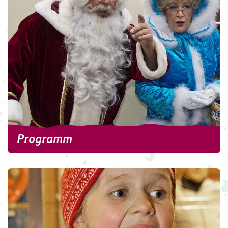
Viel Spaß beim Stöbern!
Hier gibt es eine Auswahl exklusiver Rostocker
Weihnachtsmarktprodukte.
weitere Informationen
Programm
Programm
Hier finden Sie das Programm zum diesjährigen
Weihnachtsmarkt.