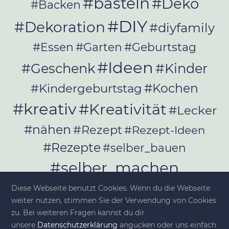
#basteln
#Deko
#Backen
#DIY
#Dekoration
#diyfamily
#Essen
#Garten
#Geburtstag
#Ideen
#Geschenk
#Kinder
#Kochen
#Kindergeburtstag
#kreativ
#Kreativität
#Lecker
#nähen
#Rezept
#Rezept-Ideen
#Rezepte
#selber_bauen
#selber_machen
#Selbermachen
Diese Webseite benutzt Cookies. Wenn du die Webseite
#selber_nähen
weiter nutzen, stimmen Sie der Verwendung von Cookies
#Selfmade
#Sommer
#Stoffe
zu. Bei weiteren Fragen kannst du dir
unsere
Datenschutzerklärung
angucken oder uns einfach