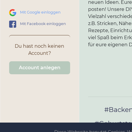
neuen Ideen. Eure 
posten! Unsere DIY
Mit Google einloggen
Vielzahl verschi
z.B. Stricken, Näh
Mit Facebook einloggen
Rezepte, Einricht
viel Spaß beim Er
für eure eigenen D
Du hast noch keinen
Account?
Account anlegen
#Backe
#Geburtst
Diese Webseite benutzt Cookies. 