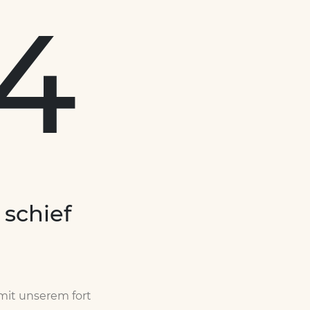
4
 schief
 mit unserem fort