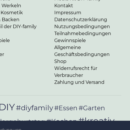
& Werkeln
Kontakt
 Kosmetik
Impressum
& Backen
Datenschutzerklärung
l der DIY-family
Nutzungsbedingungen
Teilnahmebedingungen
iele
Gewinnspiele
Allgemeine
er
Geschäftsbedingungen
Shop
Widerrufsrecht für
Verbraucher
Zahlung und Versand
DIY
#diyfamily
#Essen
#Garten
#kreativ
#Kochen
dergeburtstag
endung von