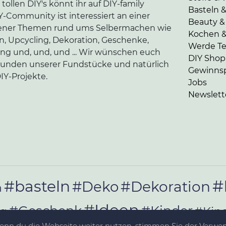
tollen DIY's könnt ihr auf DIY-family
Basteln 
-Community ist interessiert an einer
Beauty &
edener Themen rund ums Selbermachen wie
Kochen 
en, Upcycling, Dekoration, Geschenke,
Werde Tei
ung und, und, und ... Wir wünschen euch
DIY Shop
kunden unserer Fundstücke und natürlich
Gewinnsp
IY-Projekte.
Jobs
Newslett
#
#basteln
#Deko
#Dekoration
n
#Ideen
#Geschenk
#Kinder
#Kin
ag
Wenn du die Webseite weiter nutzen, stimmen Sie der Verw