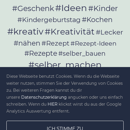
#Ideen
#Geschenk
#Kinder
#Kochen
#Kindergeburtstag
#kreativ
#Kreativität
#Lecker
#nähen
#Rezept
#Rezept-Ideen
#Rezepte
#selber_bauen
#selber_machen
#Selbermachen
Diese Webseite benutzt Cookies. Wenn du die Webseite
#selber_nähen
weiter nutzen, stimmen Sie der Verwendung von Cookies
#Selfmade
#Sommer
#Stoffe
zu. Bei weiteren Fragen kannst du dir
unsere
Datenschutzerklärung
angucken oder uns einfach
#Werkeln
#Upcycling
schreiben. Wenn du
HIER
klickst wirst du aus der Google
Analytics Auswertung entfernt.
ICH STIMME ZU