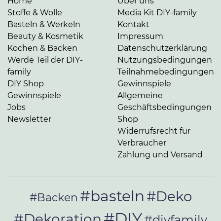
Home
Über uns
Stoffe & Wolle
Media Kit DIY-family
Basteln & Werkeln
Kontakt
Beauty & Kosmetik
Impressum
Kochen & Backen
Datenschutzerklärung
Werde Teil der DIY-
Nutzungsbedingungen
family
Teilnahmebedingungen
DIY Shop
Gewinnspiele
Gewinnspiele
Allgemeine
Jobs
Geschäftsbedingungen
Newsletter
Shop
Widerrufsrecht für
Verbraucher
Zahlung und Versand
#basteln
#Deko
#Backen
#DIY
#Dekoration
#diyfamily