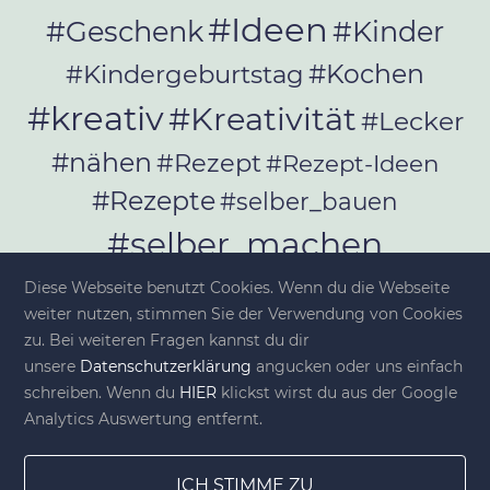
#Ideen
#Geschenk
#Kinder
#Kochen
#Kindergeburtstag
#kreativ
#Kreativität
#Lecker
#nähen
#Rezept
#Rezept-Ideen
#Rezepte
#selber_bauen
#selber_machen
#Selbermachen
Diese Webseite benutzt Cookies. Wenn du die Webseite
#selber_nähen
weiter nutzen, stimmen Sie der Verwendung von Cookies
#Selfmade
#Sommer
#Stoffe
zu. Bei weiteren Fragen kannst du dir
unsere
Datenschutzerklärung
angucken oder uns einfach
#Werkeln
#Upcycling
schreiben. Wenn du
HIER
klickst wirst du aus der Google
Analytics Auswertung entfernt.
ICH STIMME ZU