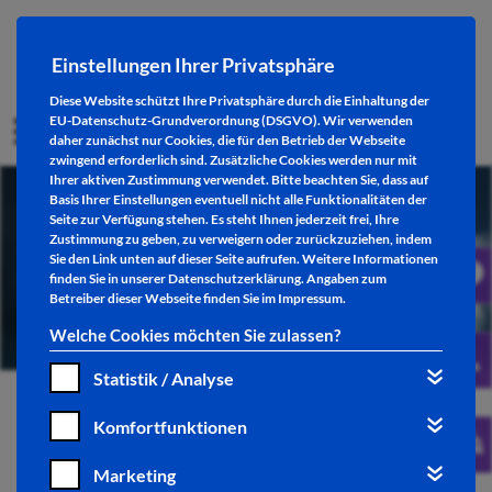
Einstellungen Ihrer Privatsphäre
Diese Website schützt Ihre Privatsphäre durch die Einhaltung der
EU-Datenschutz-Grundverordnung (DSGVO). Wir verwenden
daher zunächst nur Cookies, die für den Betrieb der Webseite
zwingend erforderlich sind. Zusätzliche Cookies werden nur mit
Ihrer aktiven Zustimmung verwendet. Bitte beachten Sie, dass auf
Basis Ihrer Einstellungen eventuell nicht alle Funktionalitäten der
Seite zur Verfügung stehen. Es steht Ihnen jederzeit frei, Ihre
Zustimmung zu geben, zu verweigern oder zurückzuziehen, indem
Sie den Link unten auf dieser Seite aufrufen. Weitere Informationen
finden Sie in unserer
Datenschutzerklärung
. Angaben zum
Betreiber dieser Webseite finden Sie im
Impressum
.
Welche Cookies möchten Sie zulassen?
Statistik / Analyse
Komfortfunktionen
Weihnachtsmarkt der Träume in Bad
Marketing