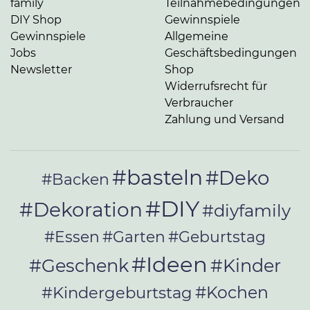
family
Teilnahmebedingungen
DIY Shop
Gewinnspiele
Gewinnspiele
Allgemeine
Jobs
Geschäftsbedingungen
Newsletter
Shop
Widerrufsrecht für
Verbraucher
Zahlung und Versand
#basteln
#Deko
#Backen
#DIY
#Dekoration
#diyfamily
#Essen
#Garten
#Geburtstag
#Ideen
#Geschenk
#Kinder
#Kochen
#Kindergeburtstag