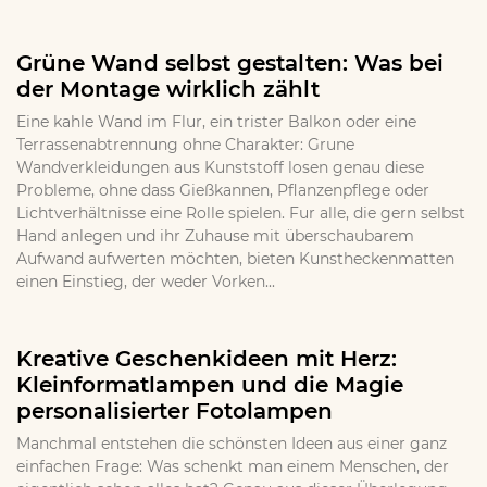
Grüne Wand selbst gestalten: Was bei
der Montage wirklich zählt
Eine kahle Wand im Flur, ein trister Balkon oder eine
Terrassenabtrennung ohne Charakter: Grune
Wandverkleidungen aus Kunststoff losen genau diese
Probleme, ohne dass Gießkannen, Pflanzenpflege oder
Lichtverhältnisse eine Rolle spielen. Fur alle, die gern selbst
Hand anlegen und ihr Zuhause mit überschaubarem
Aufwand aufwerten möchten, bieten Kunstheckenmatten
einen Einstieg, der weder Vorken...
Kreative Geschenkideen mit Herz:
Kleinformatlampen und die Magie
personalisierter Fotolampen
Manchmal entstehen die schönsten Ideen aus einer ganz
einfachen Frage: Was schenkt man einem Menschen, der