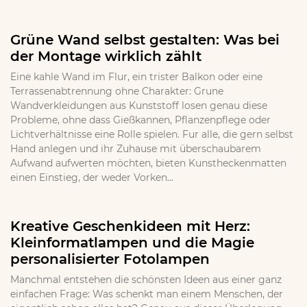
Grüne Wand selbst gestalten: Was bei
der Montage wirklich zählt
Eine kahle Wand im Flur, ein trister Balkon oder eine
Terrassenabtrennung ohne Charakter: Grune
Wandverkleidungen aus Kunststoff losen genau diese
Probleme, ohne dass Gießkannen, Pflanzenpflege oder
Lichtverhältnisse eine Rolle spielen. Fur alle, die gern selbst
Hand anlegen und ihr Zuhause mit überschaubarem
Aufwand aufwerten möchten, bieten Kunstheckenmatten
einen Einstieg, der weder Vorken...
Kreative Geschenkideen mit Herz:
Kleinformatlampen und die Magie
personalisierter Fotolampen
Manchmal entstehen die schönsten Ideen aus einer ganz
einfachen Frage: Was schenkt man einem Menschen, der