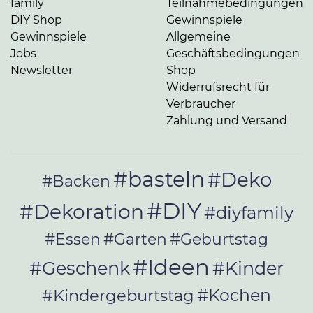
family
Teilnahmebedingungen
DIY Shop
Gewinnspiele
Gewinnspiele
Allgemeine
Jobs
Geschäftsbedingungen
Newsletter
Shop
Widerrufsrecht für
Verbraucher
Zahlung und Versand
#basteln
#Deko
#Backen
#DIY
#Dekoration
#diyfamily
#Essen
#Garten
#Geburtstag
#Ideen
#Geschenk
#Kinder
#Kochen
#Kindergeburtstag