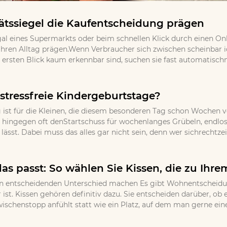
tssiegel die Kaufentscheidung prägen
gal eines Supermarkts oder beim schnellen Klick durch einen Onl
ihren Alltag prägen.Wenn Verbraucher sich zwischen scheinbar
ersten Blick kaum erkennbar sind, suchen sie fast automatischna
stressfreie Kindergeburtstage?
 ist für die Kleinen, die diesem besonderen Tag schon Wochen v
 hingegen oft denStartschuss für wochenlanges Grübeln, endloses
ässt. Dabei muss das alles gar nicht sein, denn wer sichrechtzei
as passt: So wählen Sie Kissen, die zu Ihr
 entscheidenden Unterschied machen Es gibt Wohnentscheidungen
 ist. Kissen gehören definitiv dazu. Sie entscheiden darüber, o
wischenstopp anfühlt statt wie ein Platz, auf dem man gerne eine 