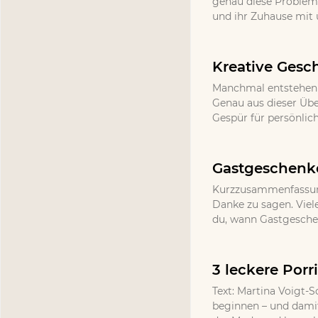
genau diese Probleme,
und ihr Zuhause mit
Kreative Gesc
Manchmal entstehen d
Genau aus dieser Üb
Gespür für persönlic
Gastgeschenke
Kurzzusammenfassung
Danke zu sagen. Viel
du, wann Gastgeschenk
3 leckere Por
Text: Martina Voigt-S
beginnen – und damit 