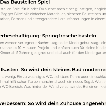
 Das Baustellen Spiel
stellen-Spiel für Kinder Du suchst nach einer günstigen, langle
l Bagger Blitz! Mit einfachen Materialien, sicheren Bausteinen 
Farben, Formen und altersgerechte Herausforderungen in einem k
erbeschäftigung: Springfrösche basteln
en werden verregnete Nachmittage oder Kindergeburtstage ein u
in schnelles 10-Minuten-Projekt und einfach auch für kleine Kind
Kinder ab 5 Jahren geeignet und ideal auch für den Kindergarten
lkasten: So wird dein kleines Bad moderner
iht wenig. Ein zu wuchtiges WC, sichtbare Rohre oder eineschlec
nchmal hilft schon Farbe, manchmal auch ein neues Regal. Wenn d
n WC-Bereich. Was hinter der Wand verschwindet Bei einem klein
erbessern: So wird dein Zuhause angeneh