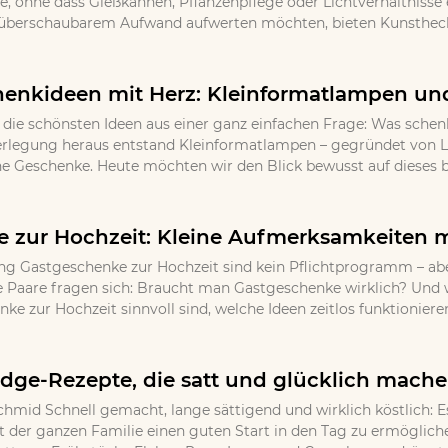
 ohne dass Gießkannen, Pflanzenpflege oder Lichtverhältnisse ei
 überschaubarem Aufwand aufwerten möchten, bieten Kunsthecke
henkideen mit Herz: Kleinformatlampen und
ie schönsten Ideen aus einer ganz einfachen Frage: Was schen
erlegung heraus entstand Kleinformatlampen – gegründet von L
he Geschenke. Heute möchten wir den Blick bewusst auf dieses be
 zur Hochzeit: Kleine Aufmerksamkeiten 
 Gastgeschenke zur Hochzeit sind kein Pflichtprogramm – aber
e Paare fragen sich: Braucht man Gastgeschenke wirklich? Und 
e zur Hochzeit sinnvoll sind, welche Ideen zeitlos funktioniere
ridge-Rezepte, die satt und glücklich mach
chmid Schnell gemacht, lange sättigend und wirklich köstlich: E
der ganzen Familie einen guten Start in den Tag zu ermöglichen.