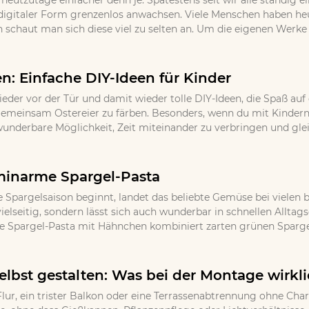
 heutzutage einfacher denn je. Spätestens seit wir alle ständig
igitaler Form grenzenlos anwachsen. Viele Menschen haben h
 schaut man sich diese viel zu selten an. Um die eigenen Werke
en: Einfache DIY-Ideen für Kinder
ieder vor der Tür und damit wieder tolle DIY-Ideen, die Spaß auf
, gemeinsam Ostereier zu färben. Besonders, wenn du mit Kindern
wunderbare Möglichkeit, Zeit miteinander zu verbringen und gle
minarme Spargel-Pasta
 Spargelsaison beginnt, landet das beliebte Gemüse bei vielen b
ielseitig, sondern lässt sich auch wunderbar in schnellen Allta
e Spargel-Pasta mit Hähnchen kombiniert zarten grünen Spargel
lbst gestalten: Was bei der Montage wirkli
lur, ein trister Balkon oder eine Terrassenabtrennung ohne Cha