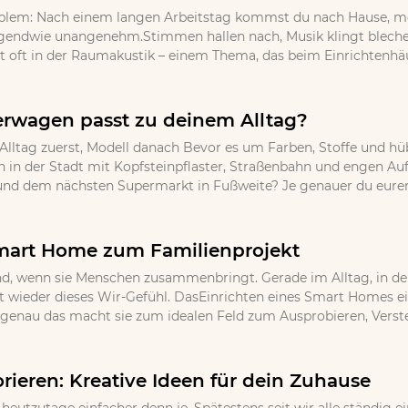
oblem: Nach einem langen Arbeitstag kommst du nach Hause, m
endwie unangenehm.Stimmen hallen nach, Musik klingt blechern
t oft in der Raumakustik – einem Thema, das beim Einrichtenhäufi
rwagen passt zu deinem Alltag?
: Alltag zuerst, Modell danach Bevor es um Farben, Stoffe und hüb
en in der Stadt mit Kopfsteinpflaster, Straßenbahn und engen Au
d dem nächsten Supermarkt in Fußweite? Je genauer du euren t
mart Home zum Familienprojekt
d, wenn sie Menschen zusammenbringt. Gerade im Alltag, in dem 
wieder dieses Wir-Gefühl. DasEinrichten eines Smart Homes eign
r genau das macht sie zum idealen Feld zum Ausprobieren, Vers
rieren: Kreative Ideen für dein Zuhause