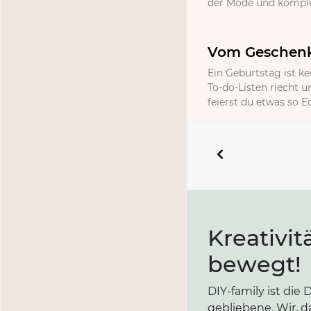
der Mode und komplet
Vom Geschenk 
Ein Geburtstag ist ke
To-do-Listen riecht un
feierst du etwas so 
Kreativit
bewegt!
DIY-family ist di
gebliebene. Wir, d