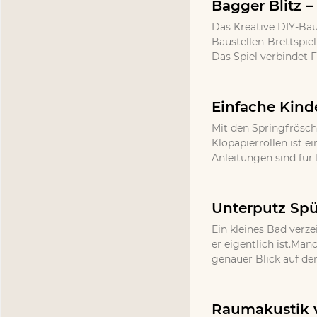
Bagger Blitz –
Das Kreative DIY-Bau
Baustellen-Brettspie
Das Spiel verbindet 
Einfache Kind
Mit den Springfrösch
Klopapierrollen ist e
Anleitungen sind für 
Unterputz Spü
Ein kleines Bad verze
er eigentlich ist.Ma
genauer Blick auf de
Raumakustik v