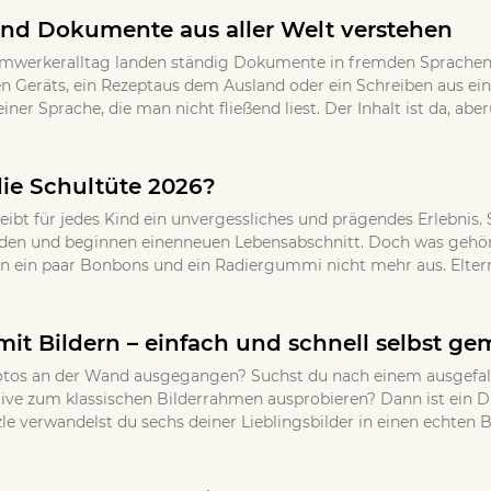
nd Dokumente aus aller Welt verstehen
imwerkeralltag landen ständig Dokumente in fremden Sprachen 
 Geräts, ein Rezeptaus dem Ausland oder ein Schreiben aus ei
einer Sprache, die man nicht fließend liest. Der Inhalt ist da, 
die Schultüte 2026?
eibt für jedes Kind ein unvergessliches und prägendes Erlebnis.
den und beginnen einenneuen Lebensabschnitt. Doch was gehört 
en ein paar Bonbons und ein Radiergummi nicht mehr aus. Eltern,
mit Bildern – einfach und schnell selbst g
r Fotos an der Wand ausgegangen? Suchst du nach einem ausgef
ative zum klassischen Bilderrahmen ausprobieren? Dann ist ein 
 verwandelst du sechs deiner Lieblingsbilder in einen echten Bli