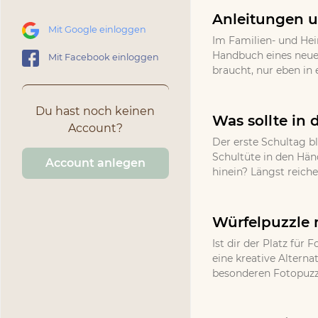
Anleitungen u
Mit Google einloggen
Im Familien- und He
Handbuch eines neuen
Mit Facebook einloggen
braucht, nur eben in 
Du hast noch keinen
Was sollte in 
Account?
Der erste Schultag bl
Schultüte in den Hän
Account anlegen
hinein? Längst reich
Würfelpuzzle 
Ist dir der Platz fü
eine kreative Altern
besonderen Fotopuzzle