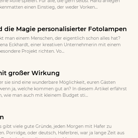
ne Rolle spielen. Fur alle, die gern selbst Hand anlegen
nmatten einen Einstieg, der weder Vorken...
 die Magie personalisierter Fotolampen
kt man einem Menschen, der eigentlich schon alles hat?
ena Eckhardt, einer kreativen Unternehmerin mit einem
sondere Projekt richten. Vo...
mit großer Wirkung
 sie sind eine wunderbare Möglichkeit, euren Gästen
wenn ja, welche kommen gut an? In diesem Artikel erfährst
n, wie man auch mit kleinem Budget sti...
en
s gibt viele gute Gründe, jeden Morgen mit Hafer zu
 Porridge, oder deutsch, Haferbrei, war ja lange Zeit aus