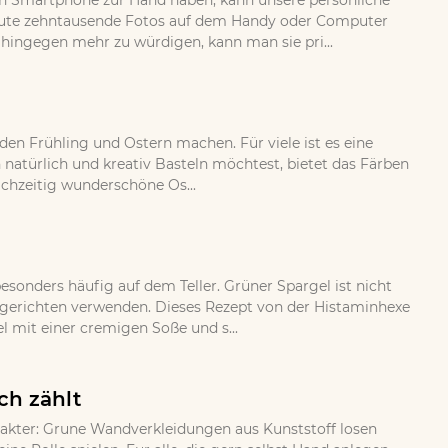
 ein Smartphone zur Hand haben, kann unsere persönliche
eute zehntausende Fotos auf dem Handy oder Computer
 hingegen mehr zu würdigen, kann man sie pri...
 den Frühling und Ostern machen. Für viele ist es eine
 natürlich und kreativ Basteln möchtest, bietet das Färben
ichzeitig wunderschöne Os...
esonders häufig auf dem Teller. Grüner Spargel ist nicht
gsgerichten verwenden. Dieses Rezept von der Histaminhexe
 mit einer cremigen Soße und s...
ch zählt
rakter: Grune Wandverkleidungen aus Kunststoff losen