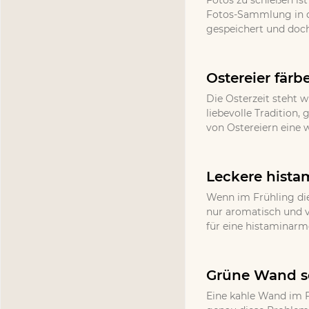
Fotos zu schießen ist
Fotos-Sammlung in d
gespeichert und doch
Ostereier färb
Die Osterzeit steht w
liebevolle Tradition
von Ostereiern eine 
Leckere hista
Wenn im Frühling die
nur aromatisch und v
für eine histaminarm
Grüne Wand se
Eine kahle Wand im F