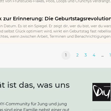
t von Frühstücks-Flakes, Poos, Loops und Crunchys verdrängt. 
zur Erinnerung: Die Geburtstagsrevolutio
in Datum. Es ist ein Spiegel. Er zeigt dir, wer du bist, wer du wa
d selbst Glück optimiert wird, wirkt ein Geburtstag fast rebellisc
Echtes, wenn zwischen Arbeit, Terminen und Benachrichtigungen k
1
2
3
4
...
ät ist das, was uns
e DIY-Community für Jung und jung
as sind eine Familie nebst einer gut