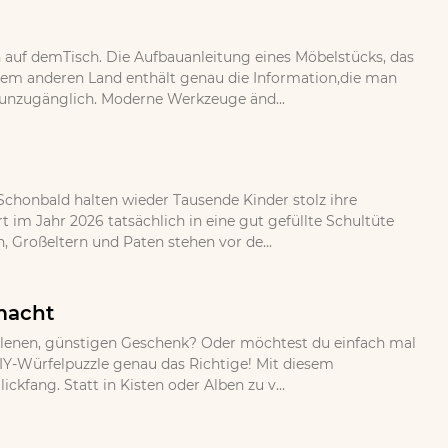
auf demTisch. Die Aufbauanleitung eines Möbelstücks, das
nem anderen Land enthält genau die Information,die man
aberunzugänglich. Moderne Werkzeuge änd...
 Schonbald halten wieder Tausende Kinder stolz ihre
im Jahr 2026 tatsächlich in eine gut gefüllte Schultüte
 Großeltern und Paten stehen vor de...
emacht
allenen, günstigen Geschenk? Oder möchtest du einfach mal
DIY-Würfelpuzzle genau das Richtige! Mit diesem
ckfang. Statt in Kisten oder Alben zu v...