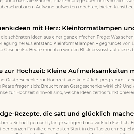
 ohne dass Gießkannen, Pflanzenpflege oder Lichtverhältnisse ei
 überschaubarem Aufwand aufwerten möchten, bieten Kunsthecke
henkideen mit Herz: Kleinformatlampen und
ie schönsten Ideen aus einer ganz einfachen Frage: Was schen
erlegung heraus entstand Kleinformatlampen – gegründet von L
he Geschenke. Heute möchten wir den Blick bewusst auf dieses be
 zur Hochzeit: Kleine Aufmerksamkeiten 
 Gastgeschenke zur Hochzeit sind kein Pflichtprogramm – aber
e Paare fragen sich: Braucht man Gastgeschenke wirklich? Und 
e zur Hochzeit sinnvoll sind, welche Ideen zeitlos funktioniere
ridge-Rezepte, die satt und glücklich mach
chmid Schnell gemacht, lange sättigend und wirklich köstlich: E
der ganzen Familie einen guten Start in den Tag zu ermöglichen.