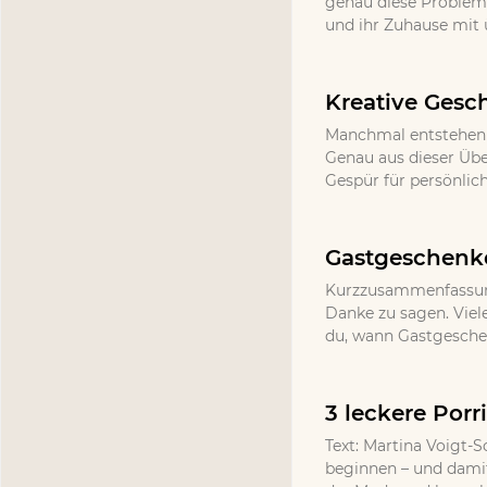
genau diese Probleme,
und ihr Zuhause mit
Kreative Gesc
Manchmal entstehen d
Genau aus dieser Üb
Gespür für persönlic
Gastgeschenke
Kurzzusammenfassung
Danke zu sagen. Viel
du, wann Gastgeschenk
3 leckere Por
Text: Martina Voigt-S
beginnen – und damit 