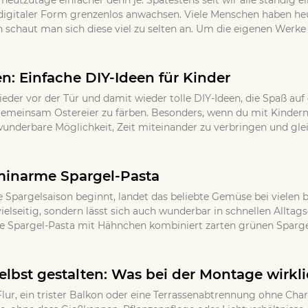
 heutzutage einfacher denn je. Spätestens seit wir alle ständig
igitaler Form grenzenlos anwachsen. Viele Menschen haben h
 schaut man sich diese viel zu selten an. Um die eigenen Werke
en: Einfache DIY-Ideen für Kinder
ieder vor der Tür und damit wieder tolle DIY-Ideen, die Spaß auf
, gemeinsam Ostereier zu färben. Besonders, wenn du mit Kindern
wunderbare Möglichkeit, Zeit miteinander zu verbringen und gle
minarme Spargel-Pasta
 Spargelsaison beginnt, landet das beliebte Gemüse bei vielen b
ielseitig, sondern lässt sich auch wunderbar in schnellen Allta
e Spargel-Pasta mit Hähnchen kombiniert zarten grünen Spargel
lbst gestalten: Was bei der Montage wirkli
lur, ein trister Balkon oder eine Terrassenabtrennung ohne Cha