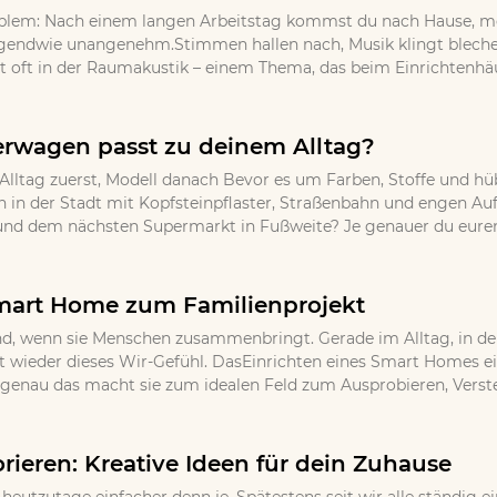
oblem: Nach einem langen Arbeitstag kommst du nach Hause, m
endwie unangenehm.Stimmen hallen nach, Musik klingt blechern
t oft in der Raumakustik – einem Thema, das beim Einrichtenhäufi
rwagen passt zu deinem Alltag?
: Alltag zuerst, Modell danach Bevor es um Farben, Stoffe und hüb
en in der Stadt mit Kopfsteinpflaster, Straßenbahn und engen Au
d dem nächsten Supermarkt in Fußweite? Je genauer du euren t
mart Home zum Familienprojekt
d, wenn sie Menschen zusammenbringt. Gerade im Alltag, in dem 
wieder dieses Wir-Gefühl. DasEinrichten eines Smart Homes eign
r genau das macht sie zum idealen Feld zum Ausprobieren, Vers
rieren: Kreative Ideen für dein Zuhause