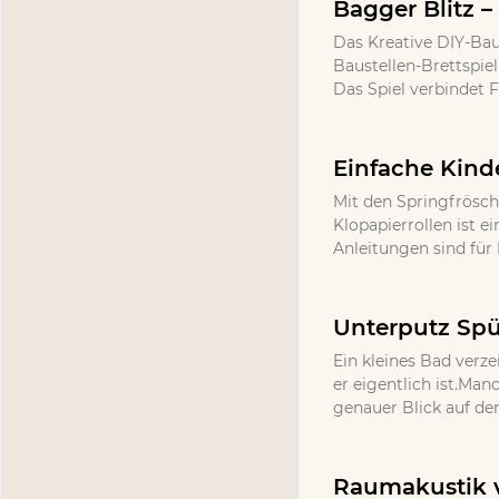
Bagger Blitz –
Das Kreative DIY-Bau
Baustellen-Brettspie
Das Spiel verbindet 
Einfache Kind
Mit den Springfrösch
Klopapierrollen ist e
Anleitungen sind für 
Unterputz Spü
Ein kleines Bad verze
er eigentlich ist.Ma
genauer Blick auf de
Raumakustik v