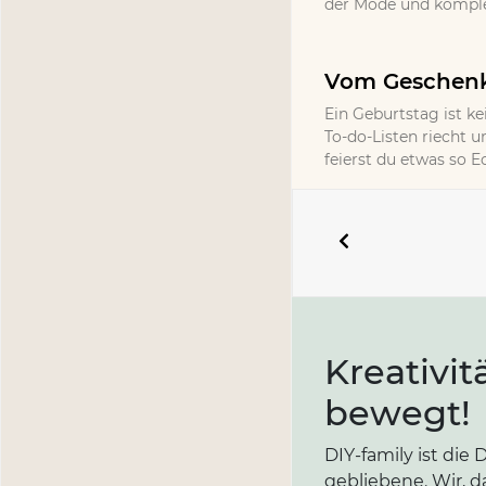
der Mode und komplet
Vom Geschenk 
Ein Geburtstag ist ke
To-do-Listen riecht un
feierst du etwas so 
Kreativit
bewegt!
DIY-family ist di
gebliebene. Wir, d