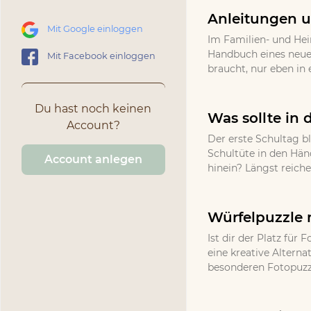
Anleitungen u
Mit Google einloggen
Im Familien- und He
Handbuch eines neuen
Mit Facebook einloggen
braucht, nur eben in 
Du hast noch keinen
Was sollte in 
Account?
Der erste Schultag bl
Schultüte in den Hän
Account anlegen
hinein? Längst reich
Würfelpuzzle 
Ist dir der Platz fü
eine kreative Altern
besonderen Fotopuzzle