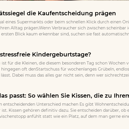
tssiegel die Kaufentscheidung prägen
gal eines Supermarkts oder beim schnellen Klick durch einen Onl
ihren Alltag prägen.Wenn Verbraucher sich zwischen scheinbar
ersten Blick kaum erkennbar sind, suchen sie fast automatischna
stressfreie Kindergeburtstage?
 ist für die Kleinen, die diesem besonderen Tag schon Wochen v
 hingegen oft denStartschuss für wochenlanges Grübeln, endloses
ässt. Dabei muss das alles gar nicht sein, denn wer sichrechtzei
as passt: So wählen Sie Kissen, die zu Ihr
 entscheidenden Unterschied machen Es gibt Wohnentscheidungen
 ist. Kissen gehören definitiv dazu. Sie entscheiden darüber, o
wischenstopp anfühlt statt wie ein Platz, auf dem man gerne eine 