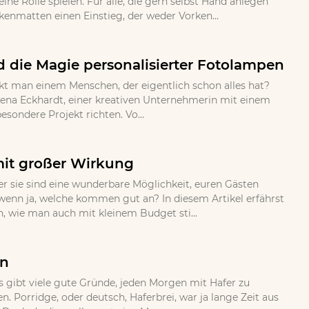
ne Rolle spielen. Fur alle, die gern selbst Hand anlegen
nmatten einen Einstieg, der weder Vorken...
 die Magie personalisierter Fotolampen
kt man einem Menschen, der eigentlich schon alles hat?
ena Eckhardt, einer kreativen Unternehmerin mit einem
sondere Projekt richten. Vo...
mit großer Wirkung
 sie sind eine wunderbare Möglichkeit, euren Gästen
wenn ja, welche kommen gut an? In diesem Artikel erfährst
n, wie man auch mit kleinem Budget sti...
en
s gibt viele gute Gründe, jeden Morgen mit Hafer zu
 Porridge, oder deutsch, Haferbrei, war ja lange Zeit aus