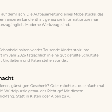
auf demTisch. Die Aufbauanleitung eines Möbelstücks, das
nem anderen Land enthält genau die Information,die man
aberunzugänglich. Moderne Werkzeuge änd...
 Schonbald halten wieder Tausende Kinder stolz ihre
im Jahr 2026 tatsächlich in eine gut gefüllte Schultüte
 Großeltern und Paten stehen vor de...
emacht
allenen, günstigen Geschenk? Oder möchtest du einfach mal
DIY-Würfelpuzzle genau das Richtige! Mit diesem
ckfang. Statt in Kisten oder Alben zu v...