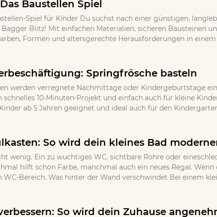
 Das Baustellen Spiel
stellen-Spiel für Kinder Du suchst nach einer günstigen, langle
l Bagger Blitz! Mit einfachen Materialien, sicheren Bausteinen 
Farben, Formen und altersgerechte Herausforderungen in einem k
erbeschäftigung: Springfrösche basteln
en werden verregnete Nachmittage oder Kindergeburtstage ein u
in schnelles 10-Minuten-Projekt und einfach auch für kleine Kind
Kinder ab 5 Jahren geeignet und ideal auch für den Kindergarten
lkasten: So wird dein kleines Bad moderner
iht wenig. Ein zu wuchtiges WC, sichtbare Rohre oder eineschlec
nchmal hilft schon Farbe, manchmal auch ein neues Regal. Wenn d
n WC-Bereich. Was hinter der Wand verschwindet Bei einem klein
erbessern: So wird dein Zuhause angeneh