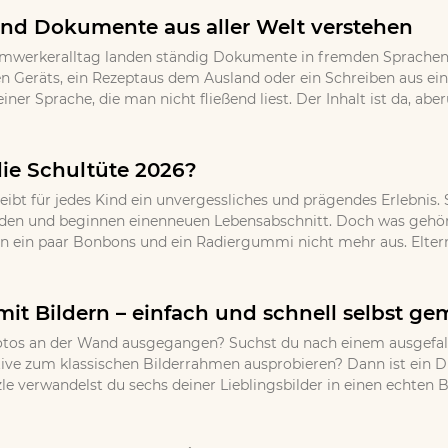
nd Dokumente aus aller Welt verstehen
imwerkeralltag landen ständig Dokumente in fremden Sprachen 
 Geräts, ein Rezeptaus dem Ausland oder ein Schreiben aus ei
einer Sprache, die man nicht fließend liest. Der Inhalt ist da, 
die Schultüte 2026?
eibt für jedes Kind ein unvergessliches und prägendes Erlebnis.
den und beginnen einenneuen Lebensabschnitt. Doch was gehört 
en ein paar Bonbons und ein Radiergummi nicht mehr aus. Eltern,
mit Bildern – einfach und schnell selbst g
r Fotos an der Wand ausgegangen? Suchst du nach einem ausgef
ative zum klassischen Bilderrahmen ausprobieren? Dann ist ein 
 verwandelst du sechs deiner Lieblingsbilder in einen echten Bli