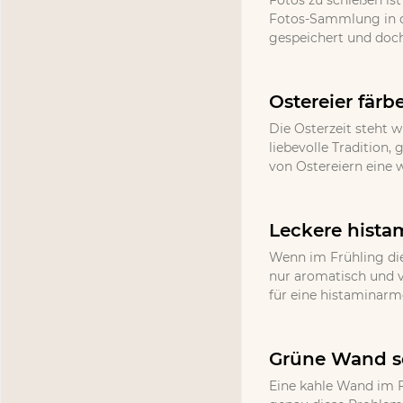
Fotos zu schießen ist
Fotos-Sammlung in d
gespeichert und doch
Ostereier färb
Die Osterzeit steht w
liebevolle Tradition
von Ostereiern eine 
Leckere hista
Wenn im Frühling die
nur aromatisch und v
für eine histaminarm
Grüne Wand se
Eine kahle Wand im F