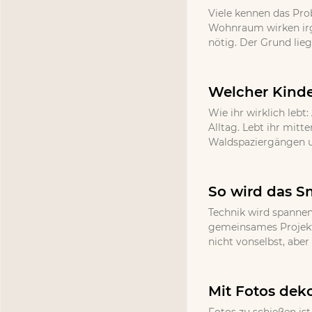
Viele kennen das Pr
Wohnraum wirken irg
nötig. Der Grund lieg
Welcher Kinde
Wie ihr wirklich lebt
Alltag. Lebt ihr mitt
Waldspaziergängen un
So wird das S
Technik wird spannen
gemeinsames Projekt 
nicht vonselbst, abe
Mit Fotos deko