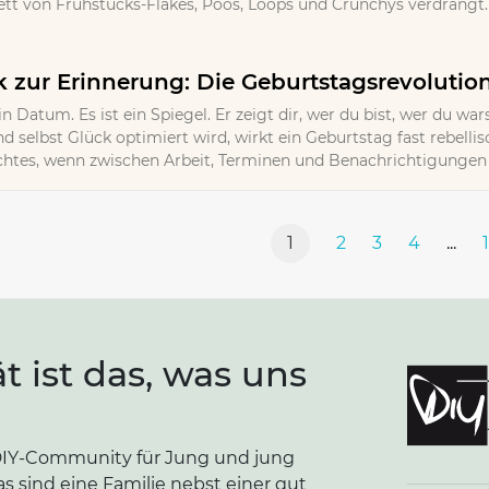
t von Frühstücks-Flakes, Poos, Loops und Crunchys verdrängt. 
zur Erinnerung: Die Geburtstagsrevolutio
in Datum. Es ist ein Spiegel. Er zeigt dir, wer du bist, wer du wa
d selbst Glück optimiert wird, wirkt ein Geburtstag fast rebellisc
Echtes, wenn zwischen Arbeit, Terminen und Benachrichtigungen k
1
2
3
4
...
ät ist das, was uns
e DIY-Community für Jung und jung
as sind eine Familie nebst einer gut