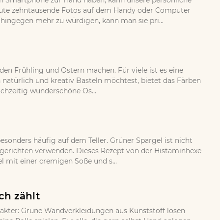
 ein Smartphone zur Hand haben, kann unsere persönliche
eute zehntausende Fotos auf dem Handy oder Computer
 hingegen mehr zu würdigen, kann man sie pri...
 den Frühling und Ostern machen. Für viele ist es eine
 natürlich und kreativ Basteln möchtest, bietet das Färben
ichzeitig wunderschöne Os...
esonders häufig auf dem Teller. Grüner Spargel ist nicht
gsgerichten verwenden. Dieses Rezept von der Histaminhexe
 mit einer cremigen Soße und s...
ch zählt
rakter: Grune Wandverkleidungen aus Kunststoff losen