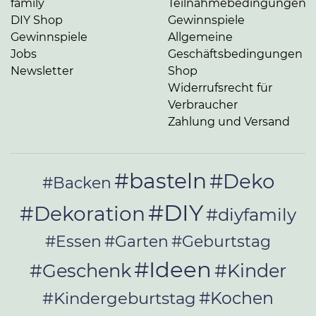
family
Teilnahmebedingungen
DIY Shop
Gewinnspiele
Gewinnspiele
Allgemeine
Jobs
Geschäftsbedingungen
Newsletter
Shop
Widerrufsrecht für
Verbraucher
Zahlung und Versand
#basteln
#Deko
#Backen
#DIY
#Dekoration
#diyfamily
#Essen
#Garten
#Geburtstag
#Ideen
#Geschenk
#Kinder
#Kochen
#Kindergeburtstag