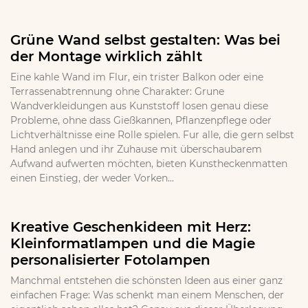
Grüne Wand selbst gestalten: Was bei
der Montage wirklich zählt
Eine kahle Wand im Flur, ein trister Balkon oder eine
Terrassenabtrennung ohne Charakter: Grune
Wandverkleidungen aus Kunststoff losen genau diese
Probleme, ohne dass Gießkannen, Pflanzenpflege oder
Lichtverhältnisse eine Rolle spielen. Fur alle, die gern selbst
Hand anlegen und ihr Zuhause mit überschaubarem
Aufwand aufwerten möchten, bieten Kunstheckenmatten
einen Einstieg, der weder Vorken...
Kreative Geschenkideen mit Herz:
Kleinformatlampen und die Magie
personalisierter Fotolampen
Manchmal entstehen die schönsten Ideen aus einer ganz
einfachen Frage: Was schenkt man einem Menschen, der