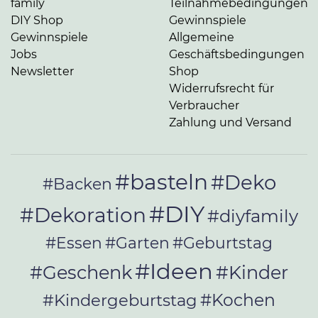
family
Teilnahmebedingungen
DIY Shop
Gewinnspiele
Gewinnspiele
Allgemeine
Jobs
Geschäftsbedingungen
Newsletter
Shop
Widerrufsrecht für
Verbraucher
Zahlung und Versand
#basteln
#Deko
#Backen
#DIY
#Dekoration
#diyfamily
#Essen
#Garten
#Geburtstag
#Ideen
#Geschenk
#Kinder
#Kochen
#Kindergeburtstag