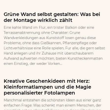
Grüne Wand selbst gestalten: Was bei
der Montage wirklich zählt
Eine kahle Wand im Flur, ein trister Balkon oder eine
Terrassenabtrennung ohne Charakter: Grune
Wandverkleidungen aus Kunststoff losen genau diese
Probleme, ohne dass Gießkannen, Pflanzenpflege oder
Lichtverhältnisse eine Rolle spielen. Fur alle, die gern selbst
Hand anlegen und ihr Zuhause mit überschaubarem
Aufwand aufwerten möchten, bieten Kunstheckenmatten
einen Einstieg, der weder Vorken...
Kreative Geschenkideen mit Herz:
Kleinformatlampen und die Magie
personalisierter Fotolampen
Manchmal entstehen die schönsten Ideen aus einer ganz
einfachen Frage: Was schenkt man einem Menschen, der