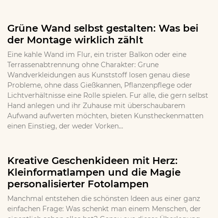
Grüne Wand selbst gestalten: Was bei
der Montage wirklich zählt
Eine kahle Wand im Flur, ein trister Balkon oder eine
Terrassenabtrennung ohne Charakter: Grune
Wandverkleidungen aus Kunststoff losen genau diese
Probleme, ohne dass Gießkannen, Pflanzenpflege oder
Lichtverhältnisse eine Rolle spielen. Fur alle, die gern selbst
Hand anlegen und ihr Zuhause mit überschaubarem
Aufwand aufwerten möchten, bieten Kunstheckenmatten
einen Einstieg, der weder Vorken...
Kreative Geschenkideen mit Herz:
Kleinformatlampen und die Magie
personalisierter Fotolampen
Manchmal entstehen die schönsten Ideen aus einer ganz
einfachen Frage: Was schenkt man einem Menschen, der