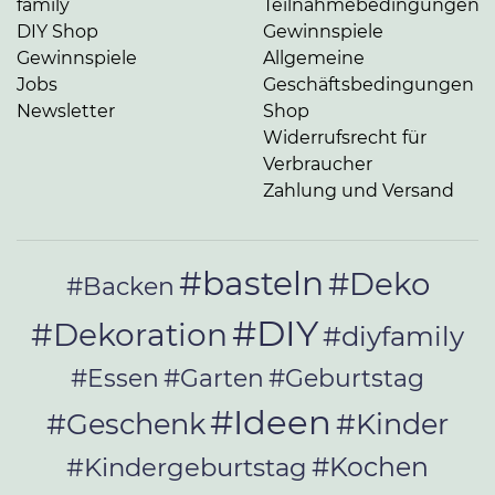
family
Teilnahmebedingungen
DIY Shop
Gewinnspiele
Gewinnspiele
Allgemeine
Jobs
Geschäftsbedingungen
Newsletter
Shop
Widerrufsrecht für
Verbraucher
Zahlung und Versand
#basteln
#Deko
#Backen
#DIY
#Dekoration
#diyfamily
#Essen
#Garten
#Geburtstag
#Ideen
#Geschenk
#Kinder
#Kochen
#Kindergeburtstag