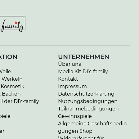
ATION
UNTERNEHMEN
Über uns
Wolle
Media Kit DIY-family
& Werkeln
Kontakt
 Kosmetik
Impressum
& Backen
Da­ten­schutz­er­klä­rung
l der DIY-family
Nut­zungs­be­din­gun­gen
Teil­nah­me­be­din­gun­gen
iele
Gewinnspiele
Allgemeine Ge­schäfts­be­din­
er
gun­gen Shop
Widerrufsrecht für