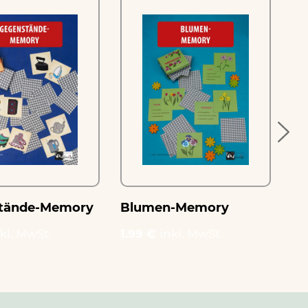
Do
tände-Memory
Blumen-Memory
Zi
kl. MwSt.
1.99 €
inkl. MwSt.
1.