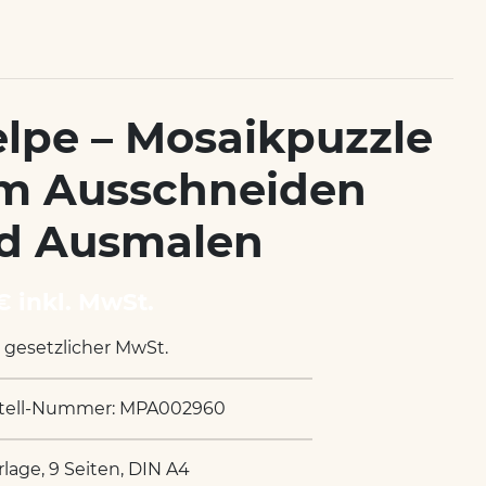
lpe – Mosaikpuzzle
m Ausschneiden
d Ausmalen
€ inkl. MwSt.
. gesetzlicher MwSt.
tell-Nummer: MPA002960
rlage, 9 Seiten, DIN A4