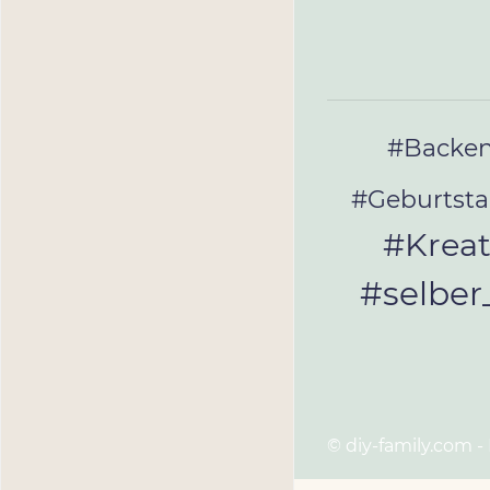
#Backe
#Geburtst
#Kreat
#selbe
© diy-family.com -