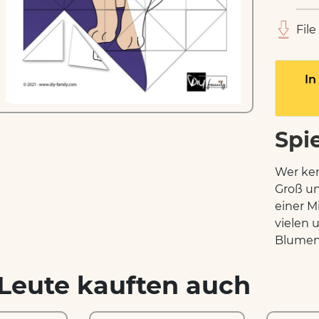
File
In
Spi
Wer ken
Groß un
einer M
vielen 
Blumen 
Leute kauften auch