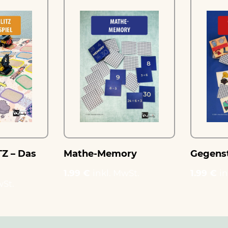
Z – Das
Mathe-Memory
Gegens
1.99 €
inkl. MwSt.
1.99 €
in
wSt.