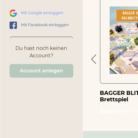
Mit Google einloggen
Würfelgespräche –
Mit Facebook einloggen
ives
Gesprächsspiel für
Senioren
Du hast noch keinen
2.99 €
inkl. MwSt.
Account?
Account anlegen
BAGGER BLIT
Brettspiel
3.99 €
inkl. M