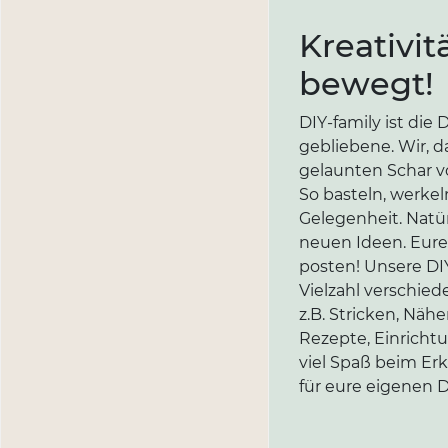
Kreativit
bewegt!
DIY-family ist di
gebliebene. Wir, d
gelaunten Schar vo
So basteln, werkel
Gelegenheit. Natür
neuen Ideen. Eure 
posten! Unsere DIY
Vielzahl verschi
z.B. Stricken, Näh
Rezepte, Einricht
viel Spaß beim Er
für eure eigenen D