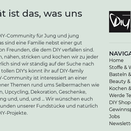
ät ist das, was uns
e DIY-Community für Jung und jung
as sind eine Familie nebst einer gut
n Freunden, die dem DIY verfallen sind.
NAVIG
n, nähen, stricken und kochen wir zu jeder
Home
lich sind wir ständig auf der Suche nach
Stoffe & 
tollen DIY's könnt ihr auf DIY-family
Basteln 
-Community ist interessiert an einer
Beauty &
edener Themen rund ums Selbermachen wie
Kochen 
en, Upcycling, Dekoration, Geschenke,
Werde Tei
ung und, und, und ... Wir wünschen euch
DIY Shop
kunden unserer Fundstücke und natürlich
Gewinnsp
IY-Projekte.
Jobs
Newslett