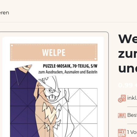
eren
We
zu
un
0.99 
inkl
Bes
1 Vo