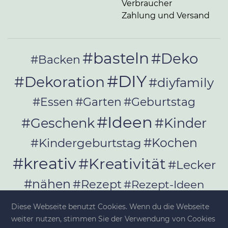
Verbraucher
Zahlung und Versand
#basteln
#Deko
#Backen
#DIY
#Dekoration
#diyfamily
#Essen
#Garten
#Geburtstag
#Ideen
#Geschenk
#Kinder
#Kochen
#Kindergeburtstag
#kreativ
#Kreativität
#Lecker
#nähen
#Rezept
#Rezept-Ideen
#Rezepte
#selber_bauen
Diese Webseite benutzt Cookies. Wenn du die Webseite
#selber_machen
weiter nutzen, stimmen Sie der Verwendung von Cookies