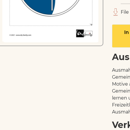
File
In
Aus
Ausmalv
Gemein
Motive 
Gemein
lernen 
Freizei
Ausmalv
Ver