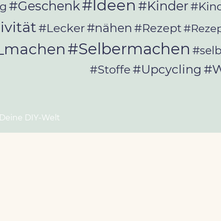
#Ideen
#Geschenk
#Kinder
#Kin
ag
ivität
#Lecker
#nähen
#Rezept
#Rezep
#Selbermachen
r_machen
#sel
#W
#Upcycling
#Stoffe
 Deine DIY-Welt