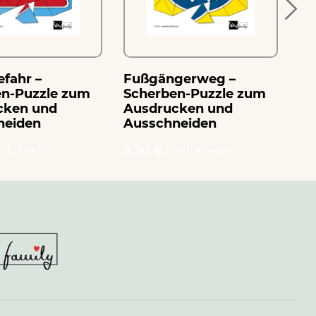
efahr –
Fußgängerweg –
Fu
en-Puzzle zum
Scherben-Puzzle zum
Sc
cken und
Ausdrucken und
Au
neiden
Ausschneiden
Au
kl. MwSt.
0.50 €
inkl. MwSt.
1.