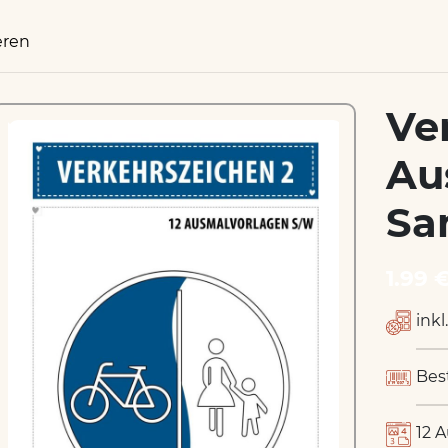
eren
Ve
Au
Sa
1.99 
inkl
Bes
12 