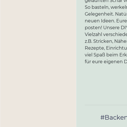
gelaunten Schar vo
So basteln, werkel
Gelegenheit. Natür
neuen Ideen. Eure 
posten! Unsere DIY
Vielzahl verschi
z.B. Stricken, Näh
Rezepte, Einricht
viel Spaß beim Er
für eure eigenen D
#Backe