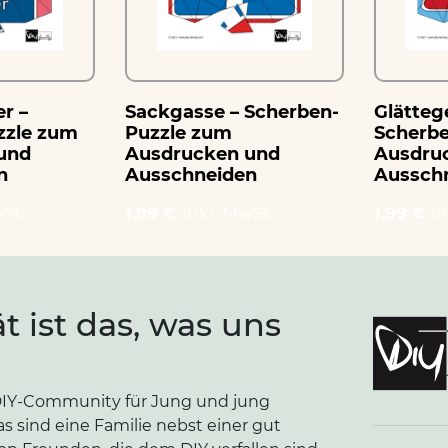
r –
Sackgasse – Scherben-
Glätteg
zzle zum
Puzzle zum
Scherb
und
Ausdrucken und
Ausdru
n
Ausschneiden
Aussch
St.
1.99 €
inkl. MwSt.
1.99 €
in
ät ist das, was uns
e DIY-Community für Jung und jung
as sind eine Familie nebst einer gut