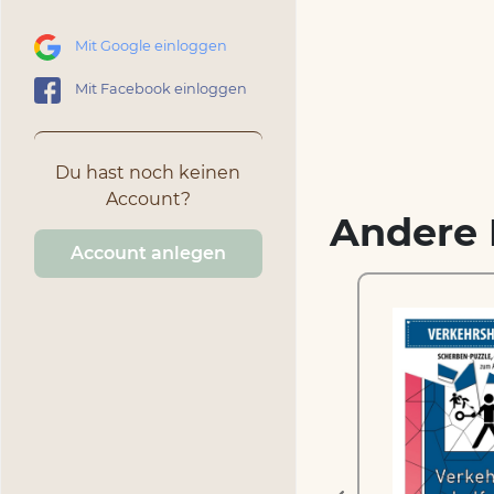
Mit Google einloggen
Mit Facebook einloggen
Du hast noch keinen
Account?
Andere 
Account anlegen
Fahrtrichtung –
zum
Scherben-Puzzle zum
Ausdrucken und
Ausschneiden
1.99 €
inkl. MwSt.