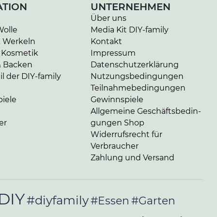
ATION
UNTERNEHMEN
Über uns
Wolle
Media Kit DIY-family
& Werkeln
Kontakt
 Kosmetik
Impressum
& Backen
Da­ten­schutz­er­klä­rung
l der DIY-family
Nut­zungs­be­din­gun­gen
Teil­nah­me­be­din­gun­gen
iele
Gewinnspiele
Allgemeine Ge­schäfts­be­din­
er
gun­gen Shop
Widerrufsrecht für
Verbraucher
Zahlung und Versand
DIY
#diyfamily
#Essen
#Garten