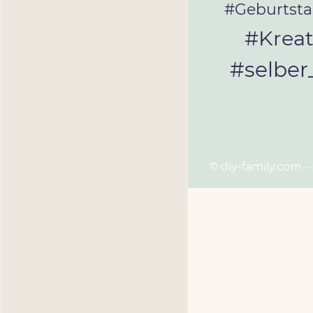
#Geburtst
#Kreat
#selbe
© diy-family.com -