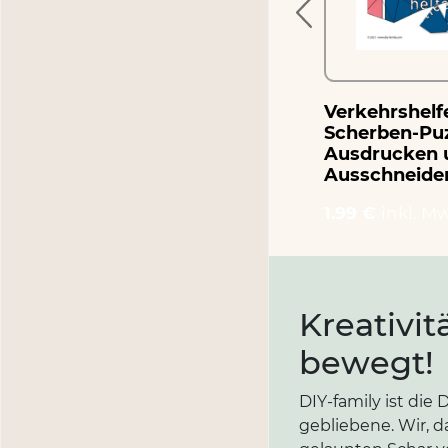
Verkehrshelfe
Scherben-Pu
Ausdrucken 
Ausschneide
1.99 €
inkl. Mw
Kreativit
bewegt!
DIY-family ist di
gebliebene. Wir, d