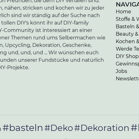
n Freunden, die dem DIY verfallen sind.
NAVIG
n, nähen, stricken und kochen wir zu jeder
Home
lich sind wir ständig auf der Suche nach
Stoffe & 
tollen DIY's könnt ihr auf DIY-family
Basteln 
-Community ist interessiert an einer
Beauty &
edener Themen rund ums Selbermachen wie
Kochen 
en, Upcycling, Dekoration, Geschenke,
Werde Tei
ung und, und, und ... Wir wünschen euch
DIY Shop
kunden unserer Fundstücke und natürlich
Gewinnsp
IY-Projekte.
Jobs
Newslett
#
#basteln
#Deko
#Dekoration
n