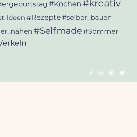
#kreativ
#Kochen
dergeburtstag
#Rezepte
t-Ideen
#selber_bauen
#Selfmade
#Sommer
ber_nähen
erkeln