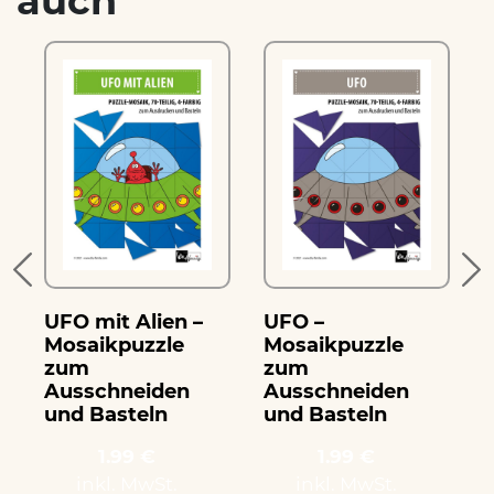
auch
UFO mit Alien –
UFO –
S
Mosaikpuzzle
Mosaikpuzzle
zum
zum
Ausschneiden
Ausschneiden
und Basteln
und Basteln
1.99 €
1.99 €
inkl. MwSt.
inkl. MwSt.