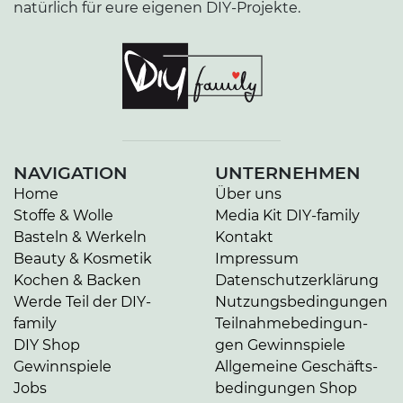
natürlich für eure eigenen DIY-Projekte.
NAVIGATION
UNTERNEHMEN
Home
Über uns
Stoffe & Wolle
Media Kit DIY-family
Basteln & Werkeln
Kontakt
Beauty & Kosmetik
Impressum
Kochen & Backen
Da­ten­schutz­er­klä­rung
Werde Teil der DIY-
Nut­zungs­be­din­gun­gen
family
Teil­nah­me­be­din­gun­
DIY Shop
gen Gewinnspiele
Gewinnspiele
Allgemeine Ge­schäfts­
Jobs
be­din­gun­gen Shop