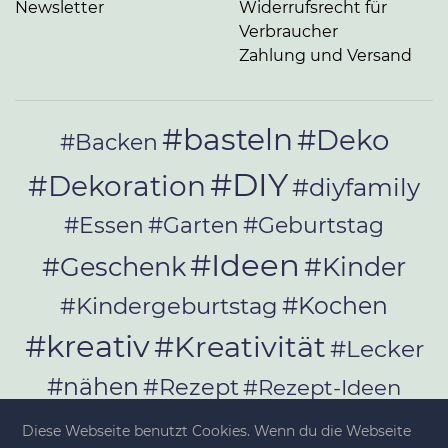
Newsletter
Widerrufsrecht für
Verbraucher
Zahlung und Versand
#basteln
#Deko
#Backen
#DIY
#Dekoration
#diyfamily
#Essen
#Garten
#Geburtstag
#Ideen
#Geschenk
#Kinder
#Kochen
#Kindergeburtstag
#kreativ
#Kreativität
#Lecker
#nähen
#Rezept
#Rezept-Ideen
#Rezepte
#selber_bauen
Diese Webseite benutzt Cookies. Wenn du die Webseite