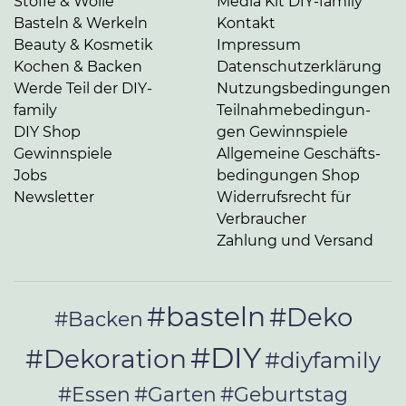
Stoffe & Wolle
Media Kit DIY-family
Basteln & Werkeln
Kontakt
Beauty & Kosmetik
Impressum
Kochen & Backen
Da­ten­schutz­er­klä­rung
Werde Teil der DIY-
Nut­zungs­be­din­gun­gen
family
Teil­nah­me­be­din­gun­
DIY Shop
gen Gewinnspiele
Gewinnspiele
Allgemeine Ge­schäfts­
Jobs
be­din­gun­gen Shop
Newsletter
Widerrufsrecht für
Verbraucher
Zahlung und Versand
#basteln
#Deko
#Backen
#DIY
#Dekoration
#diyfamily
#Essen
#Garten
#Geburtstag