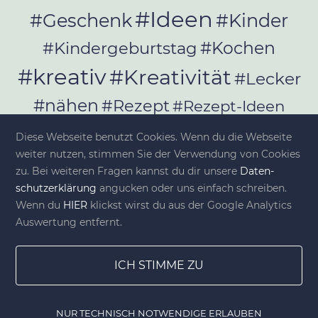
#Ideen
#Geschenk
#Kinder
#Kochen
#Kindergeburtstag
#kreativ
#Kreativität
#Lecker
#nähen
#Rezept
#Rezept-Ideen
#Rezepte
#selber_bauen
Diese Webseite benutzt Cookies. Wenn du die Webseite
#selber_machen
weiter nutzen, stimmen Sie der Verwendung von Cookies
zu. Bei weiteren Fragen kannst du dir unsere
Da­ten­
#Selbermachen
schutz­er­klä­rung
angucken oder uns einfach schreiben.
#selber_nähen
Wenn du
HIER
klickst wirst du aus der Google Analytics
#Selfmade
#Sommer
#Stoffe
Auswertung entfernt.
#Werkeln
#Upcycling
ICH STIMME ZU
NUR TECHNISCH NOTWENDIGE ERLAUBEN