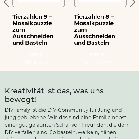
Tierzahlen 9 –
Tierzahlen 8 –
T
Mosaikpuzzle
Mosaikpuzzle
zum
zum
Ausschneiden
Ausschneiden
und Basteln
und Basteln
1.99 €
1.99 €
inkl. MwSt.
inkl. MwSt.
Kreativität ist das, was uns
bewegt!
DIY-family ist die DIY-Community für Jung und
jung gebliebene. Wir, das sind eine Familie nebst
einer gut gelaunten Schar von Freunden, die dem
DIY verfallen sind. So basteln, werkeln, nähen,