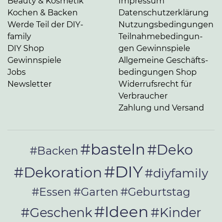
Beauty & Kosmetik
Impressum
Kochen & Backen
Da­ten­schutz­er­klä­rung
Werde Teil der DIY-
Nut­zungs­be­din­gun­gen
family
Teil­nah­me­be­din­gun­
DIY Shop
gen Gewinnspiele
Gewinnspiele
Allgemeine Ge­schäfts­
Jobs
be­din­gun­gen Shop
Newsletter
Widerrufsrecht für
Verbraucher
Zahlung und Versand
#basteln
#Deko
#Backen
#DIY
#Dekoration
#diyfamily
#Essen
#Garten
#Geburtstag
#Ideen
#Geschenk
#Kinder