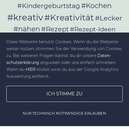
#Kochen
#Kindergeburtstag
#kreativ
#Kreativität
#Lecker
#nähen
#Rezept
#Rezept-Ideen
#Rezepte
#selber_bauen
Diese Webseite benutzt Cookies. Wenn du die Webseite
#selber_machen
weiter nutzen, stimmen Sie der Verwendung von Cookies
zu. Bei weiteren Fragen kannst du dir unsere
Da­ten­
#Selbermachen
schutz­er­klä­rung
angucken oder uns einfach schreiben.
#selber_nähen
Wenn du
HIER
klickst wirst du aus der Google Analytics
#Selfmade
#Sommer
#Stoffe
Auswertung entfernt.
#Werkeln
#Upcycling
ICH STIMME ZU
NUR TECHNISCH NOTWENDIGE ERLAUBEN
© diy-family.com - Deine DIY-Welt
Home
Gewinnspiele
Lesezeichen
DIY Shop