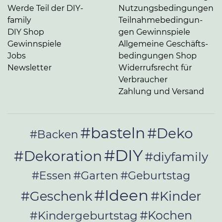
Werde Teil der DIY-
Nut­zungs­be­din­gun­gen
family
Teil­nah­me­be­din­gun­
DIY Shop
gen Gewinnspiele
Gewinnspiele
Allgemeine Ge­schäfts­
Jobs
be­din­gun­gen Shop
Newsletter
Widerrufsrecht für
Verbraucher
Zahlung und Versand
#basteln
#Deko
#Backen
#DIY
#Dekoration
#diyfamily
#Essen
#Garten
#Geburtstag
#Ideen
#Geschenk
#Kinder
#Kochen
#Kindergeburtstag