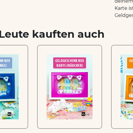
deinem 
Karte is
Geldges
Leute kauften auch