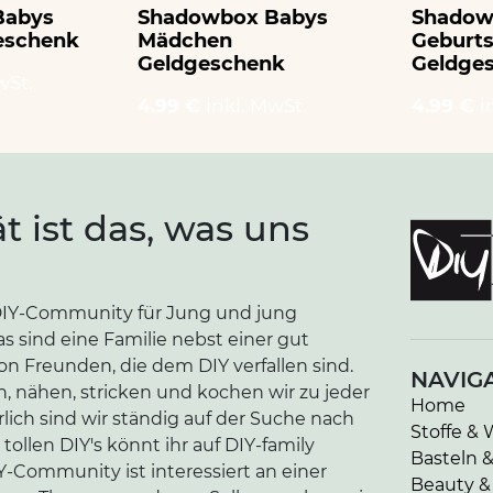
Babys
Shadowbox Babys
Shadow
eschenk
Mädchen
Geburt
Geldgeschenk
Geldge
wSt.
4.99 €
inkl. MwSt.
4.99 €
i
ät ist das, was uns
e DIY-Community für Jung und jung
as sind eine Familie nebst einer gut
n Freunden, die dem DIY verfallen sind.
NAVIG
n, nähen, stricken und kochen wir zu jeder
Home
lich sind wir ständig auf der Suche nach
Stoffe & 
tollen DIY's könnt ihr auf DIY-family
Basteln 
-Community ist interessiert an einer
Beauty &