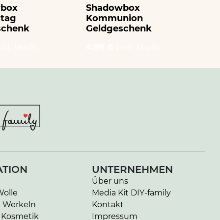
box
Shadowbox
Ge
stag
Kommunion
ne
schenk
Geldgeschenk
1.
nkl. MwSt.
4.99 €
inkl. MwSt.
ATION
UNTERNEHMEN
Über uns
Wolle
Media Kit DIY-family
& Werkeln
Kontakt
 Kosmetik
Impressum