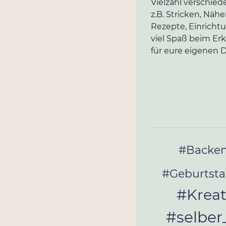
Vielzahl verschi
z.B. Stricken, Näh
Rezepte, Einricht
viel Spaß beim Er
für eure eigenen D
#Backe
#Geburtst
#Kreat
#selbe