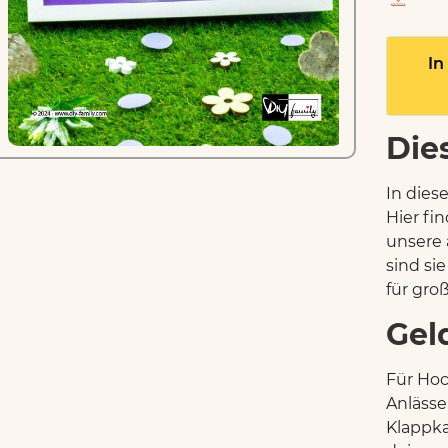
In
Die
In dies
Hier fin
unsere 
sind si
für gro
Gel
Für Hoc
Anlässe
Klappka