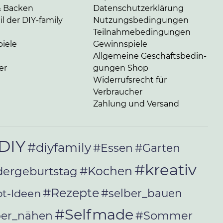
& Backen
Da­ten­schutz­er­klä­rung
l der DIY-family
Nut­zungs­be­din­gun­gen
Teil­nah­me­be­din­gun­gen
iele
Gewinnspiele
Allgemeine Ge­schäfts­be­din­
er
gun­gen Shop
Widerrufsrecht für
Verbraucher
Zahlung und Versand
DIY
#diyfamily
#Essen
#Garten
#kreativ
#Kochen
dergeburtstag
#Rezepte
t-Ideen
#selber_bauen
#Selfmade
#Sommer
ber_nähen