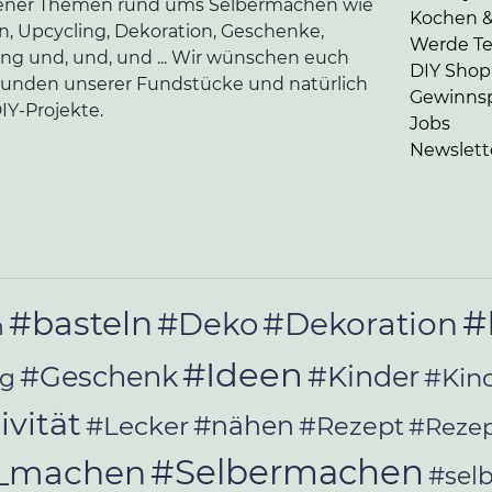
edener Themen rund ums Selbermachen wie
Kochen 
en, Upcycling, Dekoration, Geschenke,
Werde Tei
ung und, und, und ... Wir wünschen euch
DIY Shop
kunden unserer Fundstücke und natürlich
Gewinnsp
IY-Projekte.
Jobs
Newslett
#
#basteln
#Deko
#Dekoration
n
#Ideen
#Geschenk
#Kinder
#Kin
ag
ivität
#Lecker
#nähen
#Rezept
#Rezep
#Selbermachen
r_machen
#sel