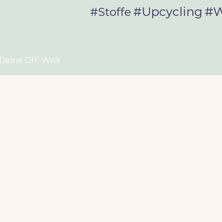
#W
#Upcycling
#Stoffe
 Deine DIY-Welt