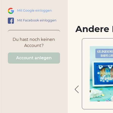
Mit Google einloggen
Mit Facebook einloggen
Andere 
Du hast noch keinen
Account?
Account anlegen
das
Geldgeschenk für die
neue Wohnung
1.99 €
inkl. MwSt.