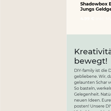
Shadowbox 
Jungs Geldg
4.99 €
inkl. M
Kreativit
bewegt!
DIY-family ist di
gebliebene. Wir, d
gelaunten Schar vo
So basteln, werkel
Gelegenheit. Natür
neuen Ideen. Eure 
posten! Unsere DIY