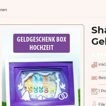
eren
Sh
Ge
4.99 
inkl
Bes
1 Pr
File