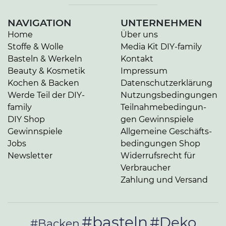
NAVIGATION
UNTERNEHMEN
Home
Über uns
Stoffe & Wolle
Media Kit DIY-family
Basteln & Werkeln
Kontakt
Beauty & Kosmetik
Impressum
Kochen & Backen
Da­ten­schutz­er­klä­rung
Werde Teil der DIY-
Nut­zungs­be­din­gun­gen
family
Teil­nah­me­be­din­gun­
DIY Shop
gen Gewinnspiele
Gewinnspiele
Allgemeine Ge­schäfts­
Jobs
be­din­gun­gen Shop
Newsletter
Widerrufsrecht für
Verbraucher
Zahlung und Versand
#basteln
#Deko
#Backen