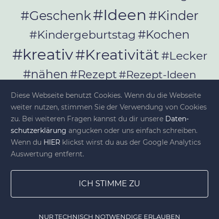
#Ideen
#Geschenk
#Kinder
#Kochen
#Kindergeburtstag
#kreativ
#Kreativität
#Lecker
#nähen
#Rezept
#Rezept-Ideen
#Rezepte
#selber_bauen
Diese Webseite benutzt Cookies. Wenn du die Webseite
#selber_machen
weiter nutzen, stimmen Sie der Verwendung von Cookies
zu. Bei weiteren Fragen kannst du dir unsere
Da­ten­
#Selbermachen
schutz­er­klä­rung
angucken oder uns einfach schreiben.
#selber_nähen
Wenn du
HIER
klickst wirst du aus der Google Analytics
#Selfmade
#Sommer
#Stoffe
Auswertung entfernt.
#Werkeln
#Upcycling
ICH STIMME ZU
NUR TECHNISCH NOTWENDIGE ERLAUBEN