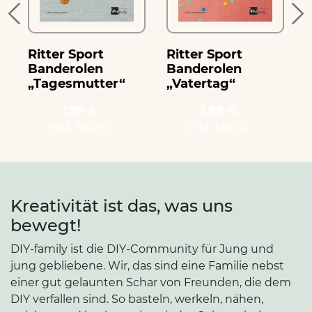
Ritter Sport
Ritter Sport
R
Banderolen
Banderolen
„Tagesmutter“
„Vatertag“
1.99 €
1.99 €
inkl. MwSt.
inkl. MwSt.
Kreativität ist das, was uns
bewegt!
DIY-family ist die DIY-Community für Jung und
jung gebliebene. Wir, das sind eine Familie nebst
einer gut gelaunten Schar von Freunden, die dem
DIY verfallen sind. So basteln, werkeln, nähen,