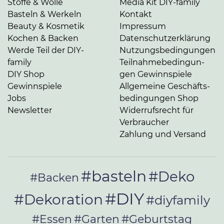
Stoffe & Wolle
Media Kit DIY-family
Basteln & Werkeln
Kontakt
Beauty & Kosmetik
Impressum
Kochen & Backen
Da­ten­schutz­er­klä­rung
Werde Teil der DIY-
Nut­zungs­be­din­gun­gen
family
Teil­nah­me­be­din­gun­
DIY Shop
gen Gewinnspiele
Gewinnspiele
Allgemeine Ge­schäfts­
Jobs
be­din­gun­gen Shop
Newsletter
Widerrufsrecht für
Verbraucher
Zahlung und Versand
#basteln
#Deko
#Backen
#DIY
#Dekoration
#diyfamily
#Essen
#Garten
#Geburtstag