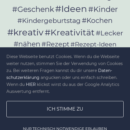
#Ideen
#Geschenk
#Kinder
#Kochen
#Kindergeburtstag
#kreativ
#Kreativität
#Lecker
#nähen
#Rezept
#Rezept-Ideen
#Rezepte
#selber_bauen
Diese Webseite benutzt Cookies. Wenn du die Webseite
#selber_machen
weiter nutzen, stimmen Sie der Verwendung von Cookies
zu. Bei weiteren Fragen kannst du dir unsere
Da­ten­
#Selbermachen
schutz­er­klä­rung
angucken oder uns einfach schreiben.
#selber_nähen
Wenn du
HIER
klickst wirst du aus der Google Analytics
#Selfmade
#Sommer
#Stoffe
Auswertung entfernt.
#Werkeln
#Upcycling
ICH STIMME ZU
NUR TECHNISCH NOTWENDIGE ERLAUBEN