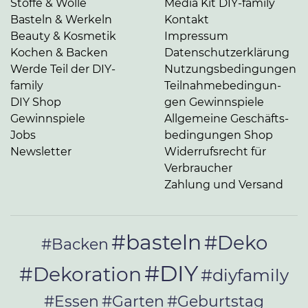
Stoffe & Wolle
Media Kit DIY-family
Basteln & Werkeln
Kontakt
Beauty & Kosmetik
Impressum
Kochen & Backen
Da­ten­schutz­er­klä­rung
Werde Teil der DIY-
Nut­zungs­be­din­gun­gen
family
Teil­nah­me­be­din­gun­
DIY Shop
gen Gewinnspiele
Gewinnspiele
Allgemeine Ge­schäfts­
Jobs
be­din­gun­gen Shop
Newsletter
Widerrufsrecht für
Verbraucher
Zahlung und Versand
#basteln
#Deko
#Backen
#DIY
#Dekoration
#diyfamily
#Essen
#Garten
#Geburtstag