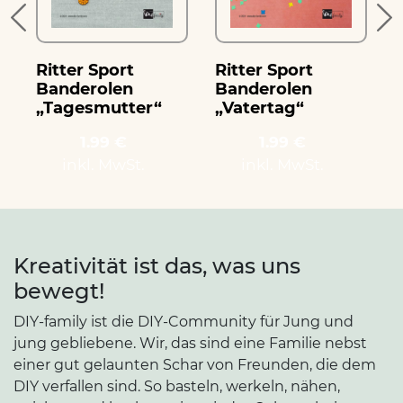
Ritter Sport
Ritter Sport
R
Banderolen
Banderolen
„Tagesmutter“
„Vatertag“
1.99 €
1.99 €
inkl. MwSt.
inkl. MwSt.
Kreativität ist das, was uns
bewegt!
DIY-family ist die DIY-Community für Jung und
jung gebliebene. Wir, das sind eine Familie nebst
einer gut gelaunten Schar von Freunden, die dem
DIY verfallen sind. So basteln, werkeln, nähen,