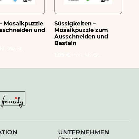
– Mosaikpuzzle
Süssigkeiten –
Pi
sschneiden und
Mosaikpuzzle zum
zu
Ausschneiden und
Ba
Basteln
kl. MwSt.
1.
1.99 €
inkl. MwSt.
ATION
UNTERNEHMEN