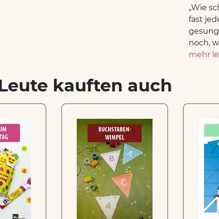
„Wie sc
fast je
gesunge
noch, w
mehr l
Leute kauften auch