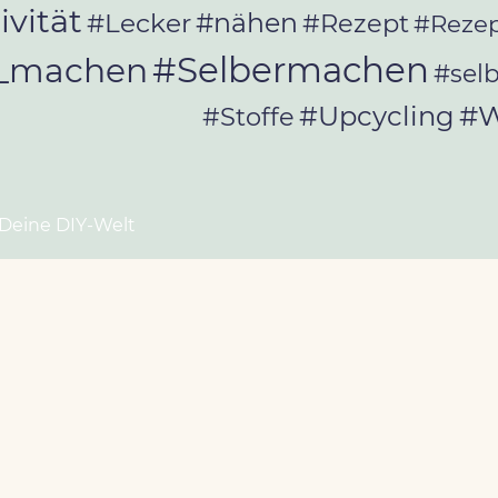
ivität
#Lecker
#nähen
#Rezept
#Rezep
#Selbermachen
r_machen
#sel
#W
#Upcycling
#Stoffe
 Deine DIY-Welt