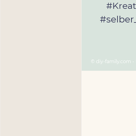
#Kreat
#selbe
© diy-family.com -