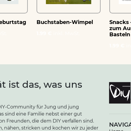
eburtstag
Buchstaben-Wimpel
Snacks 
zum Au
St.
1.99 €
inkl. MwSt.
Basteln
1.99 €
in
ät ist das, was uns
e DIY-Community für Jung und jung
as sind eine Familie nebst einer gut
n Freunden, die dem DIY verfallen sind.
NAVIG
n, nähen, stricken und kochen wir zu jeder