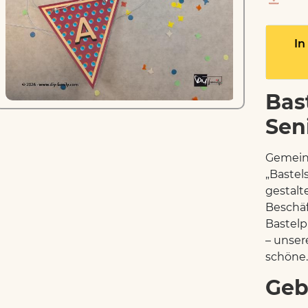
In
Bast
Sen
Gemeins
„Bastels
gestalt
Beschäf
Bastelp
– unser
schöne.
Geb