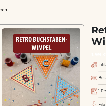
eren
Re
Wi
1.99 
inkl
Bes
1 Pr
File