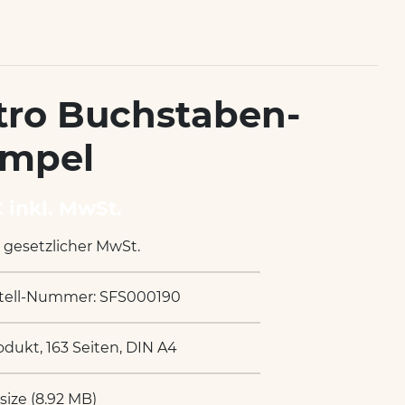
tro Buchstaben-
mpel
€ inkl. MwSt.
. gesetzlicher MwSt.
tell-Nummer: SFS000190
odukt, 163 Seiten, DIN A4
 size (8.92 MB)