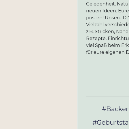
Gelegenheit. Natür
neuen Ideen. Eure 
posten! Unsere DIY
Vielzahl verschi
z.B. Stricken, Näh
Rezepte, Einricht
viel Spaß beim Er
für eure eigenen D
#Backe
#Geburtst