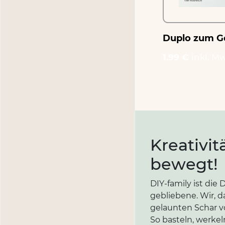
Duplo zum G
1.99 €
inkl. Mw
Kreativit
bewegt!
DIY-family ist di
gebliebene. Wir, d
gelaunten Schar vo
So basteln, werkel