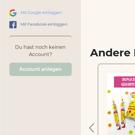
Mit Google einloggen
Mit Facebook einloggen
Du hast noch keinen
Andere 
Account?
Account anlegen
Gummibärchen –
Mosaikpuzzle zum
Ausschneiden und
Basteln
1.99 €
inkl. MwSt.