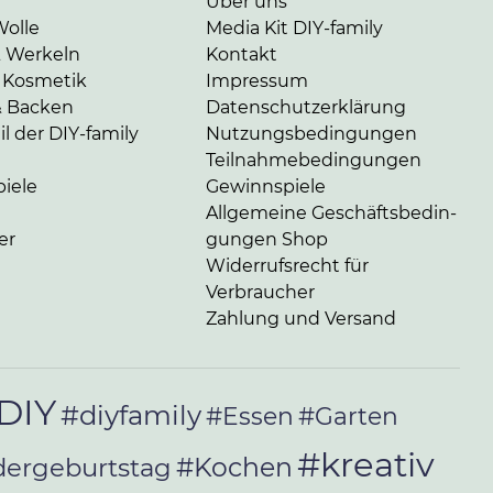
Über uns
Wolle
Media Kit DIY-family
& Werkeln
Kontakt
 Kosmetik
Impressum
& Backen
Da­ten­schutz­er­klä­rung
l der DIY-family
Nut­zungs­be­din­gun­gen
Teil­nah­me­be­din­gun­gen
iele
Gewinnspiele
Allgemeine Ge­schäfts­be­din­
er
gun­gen Shop
Widerrufsrecht für
Verbraucher
Zahlung und Versand
DIY
#diyfamily
#Essen
#Garten
#kreativ
#Kochen
dergeburtstag