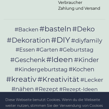
Verbraucher
Zahlung und Versand
#basteln
#Deko
#Backen
#DIY
#Dekoration
#diyfamily
#Essen
#Garten
#Geburtstag
#Ideen
#Geschenk
#Kinder
#Kochen
#Kindergeburtstag
#kreativ
#Kreativität
#Lecker
#nähen
#Rezept
#Rezept-Ideen
#Rezepte
#selber_bauen
Diese Webseite benutzt Cookies. Wenn du die Webseite
#selber_machen
weiter nutzen, stimmen Sie der Verwendung von Cookies