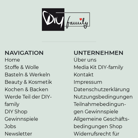
NAVIGATION
UNTERNEHMEN
Home
Über uns
Stoffe & Wolle
Media Kit DIY-family
Basteln & Werkeln
Kontakt
Beauty & Kosmetik
Impressum
Kochen & Backen
Da­ten­schutz­er­klä­rung
Werde Teil der DIY-
Nut­zungs­be­din­gun­gen
family
Teil­nah­me­be­din­gun­
DIY Shop
gen Gewinnspiele
Gewinnspiele
Allgemeine Ge­schäfts­
Jobs
be­din­gun­gen Shop
Newsletter
Widerrufsrecht für