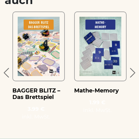
auch
e
BAGGER BLITZ –
Mathe-Memory
Das Brettspiel
1.99 €
3.99 €
inkl. MwSt.
inkl. MwSt.