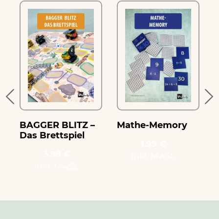
e
BAGGER BLITZ –
Mathe-Memory
Das Brettspiel
1.99 €
3.99 €
inkl. MwSt.
inkl. MwSt.