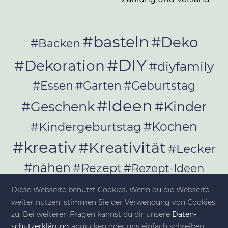
#basteln
#Deko
#Backen
#DIY
#Dekoration
#diyfamily
#Essen
#Garten
#Geburtstag
#Ideen
#Geschenk
#Kinder
#Kochen
#Kindergeburtstag
#kreativ
#Kreativität
#Lecker
#nähen
#Rezept
#Rezept-Ideen
#Rezepte
#selber_bauen
Diese Webseite benutzt Cookies. Wenn du die Webseite
#selber_machen
weiter nutzen, stimmen Sie der Verwendung von Cookies
zu. Bei weiteren Fragen kannst du dir unsere
Da­ten­
schutz­er­klä­rung
angucken oder uns einfach schreiben.