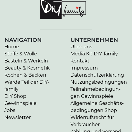
NAVIGATION
UNTERNEHMEN
Home
Über uns
Stoffe & Wolle
Media Kit DIY-family
Basteln & Werkeln
Kontakt
Beauty & Kosmetik
Impressum
Kochen & Backen
Da­ten­schutz­er­klä­rung
Werde Teil der DIY-
Nut­zungs­be­din­gun­gen
family
Teil­nah­me­be­din­gun­
DIY Shop
gen Gewinnspiele
Gewinnspiele
Allgemeine Ge­schäfts­
Jobs
be­din­gun­gen Shop
Newsletter
Widerrufsrecht für
Verbraucher
Zahlung und Versand