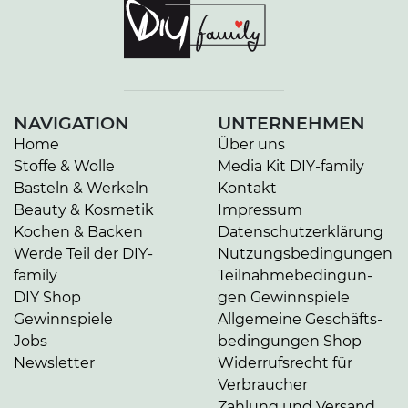
NAVIGATION
UNTERNEHMEN
Home
Über uns
Stoffe & Wolle
Media Kit DIY-family
Basteln & Werkeln
Kontakt
Beauty & Kosmetik
Impressum
Kochen & Backen
Da­ten­schutz­er­klä­rung
Werde Teil der DIY-
Nut­zungs­be­din­gun­gen
family
Teil­nah­me­be­din­gun­
DIY Shop
gen Gewinnspiele
Gewinnspiele
Allgemeine Ge­schäfts­
Jobs
be­din­gun­gen Shop
Newsletter
Widerrufsrecht für
Verbraucher
Zahlung und Versand