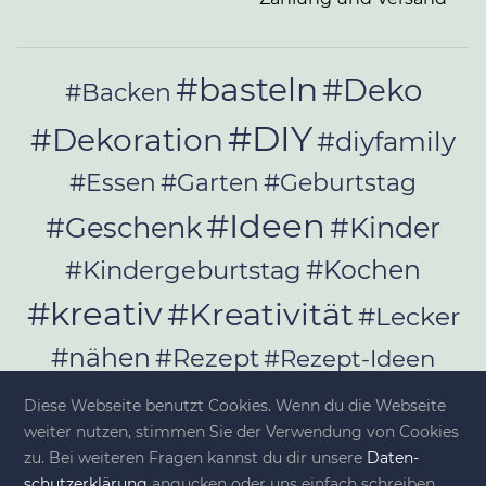
#basteln
#Deko
#Backen
#DIY
#Dekoration
#diyfamily
#Essen
#Garten
#Geburtstag
#Ideen
#Geschenk
#Kinder
#Kochen
#Kindergeburtstag
#kreativ
#Kreativität
#Lecker
#nähen
#Rezept
#Rezept-Ideen
#Rezepte
#selber_bauen
Diese Webseite benutzt Cookies. Wenn du die Webseite
#selber_machen
weiter nutzen, stimmen Sie der Verwendung von Cookies
zu. Bei weiteren Fragen kannst du dir unsere
Da­ten­
schutz­er­klä­rung
angucken oder uns einfach schreiben.