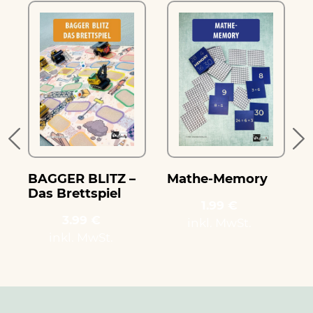
e
BAGGER BLITZ –
Mathe-Memory
Das Brettspiel
1.99 €
3.99 €
inkl. MwSt.
inkl. MwSt.