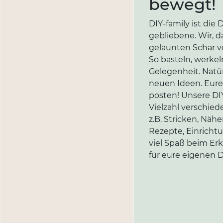
bewegt!
DIY-family ist di
gebliebene. Wir, d
gelaunten Schar vo
So basteln, werkel
Gelegenheit. Natür
neuen Ideen. Eure 
posten! Unsere DIY
Vielzahl verschi
z.B. Stricken, Näh
Rezepte, Einricht
viel Spaß beim Er
für eure eigenen D