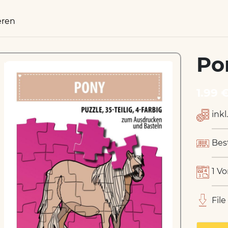
eren
Po
1.99 
inkl
Bes
1 Vo
File