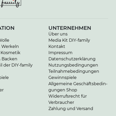
ATION
UNTERNEHMEN
Über uns
Wolle
Media Kit DIY-family
& Werkeln
Kontakt
 Kosmetik
Impressum
& Backen
Da­ten­schutz­er­klä­rung
l der DIY-family
Nut­zungs­be­din­gun­gen
Teil­nah­me­be­din­gun­gen
iele
Gewinnspiele
Allgemeine Ge­schäfts­be­din­
er
gun­gen Shop
Widerrufsrecht für
Verbraucher
Zahlung und Versand