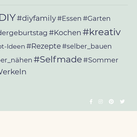
DIY
#diyfamily
#Essen
#Garten
#kreativ
#Kochen
dergeburtstag
#Rezepte
t-Ideen
#selber_bauen
#Selfmade
#Sommer
ber_nähen
erkeln