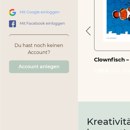
Mosaikpuzzle zum
Ausschneiden und
Mit Google einloggen
Basteln
Mit Facebook einloggen
1.99 €
inkl. MwSt.
Du hast noch keinen
Account?
Clownfisch –
Account anlegen
1.99 €
inkl. Mw
Kreativit