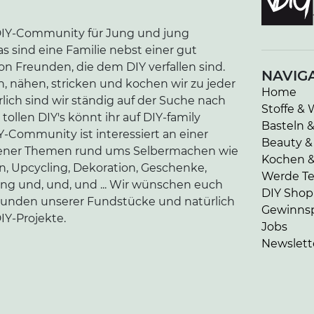
e DIY-Community für Jung und jung
as sind eine Familie nebst einer gut
n Freunden, die dem DIY verfallen sind.
NAVIG
n, nähen, stricken und kochen wir zu jeder
Home
lich sind wir ständig auf der Suche nach
Stoffe & 
tollen DIY's könnt ihr auf DIY-family
Basteln 
-Community ist interessiert an einer
Beauty &
edener Themen rund ums Selbermachen wie
Kochen 
en, Upcycling, Dekoration, Geschenke,
Werde Tei
ung und, und, und ... Wir wünschen euch
DIY Shop
kunden unserer Fundstücke und natürlich
Gewinnsp
IY-Projekte.
Jobs
Newslett