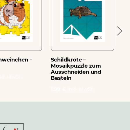
hweinchen –
Schildkröte –
Po
Mosaikpuzzle zum
zu
Ausschneiden und
Ba
kl. MwSt.
Basteln
1.
1.99 €
inkl. MwSt.