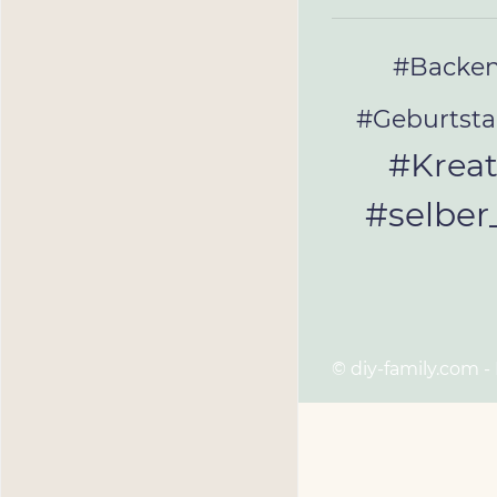
#Backe
#Geburtst
#Kreat
#selbe
© diy-family.com -