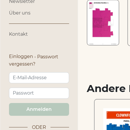
Newsletter
Über uns
Kontakt
Einloggen
Passwort
vergessen?
Andere 
Anmelden
–
Manx Katze –
ODER