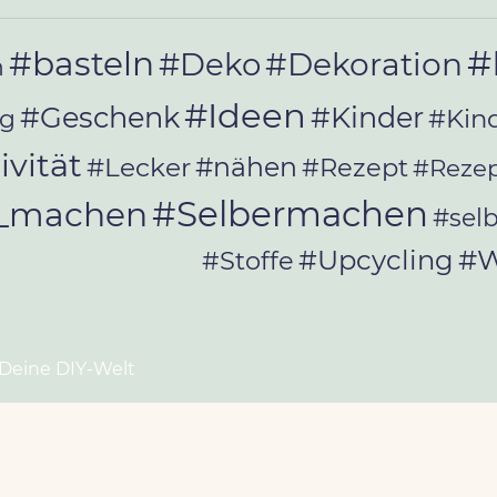
#
#basteln
#Deko
#Dekoration
n
#Ideen
#Geschenk
#Kinder
#Kin
ag
ivität
#Lecker
#nähen
#Rezept
#Rezep
#Selbermachen
r_machen
#sel
#W
#Upcycling
#Stoffe
 Deine DIY-Welt