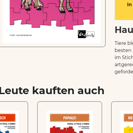
In
Hau
Tiere b
besten 
im Stic
artgere
geforde
Leute kauften auch