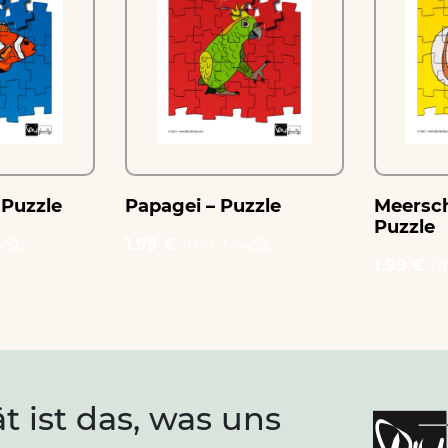
 Puzzle
Papagei – Puzzle
Meersc
Puzzle
St.
1.99 €
inkl. MwSt.
1.99 €
in
ät ist das, was uns