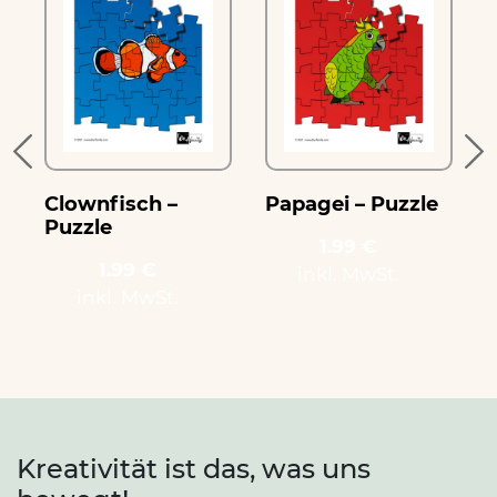
Clownfisch –
Papagei – Puzzle
Puzzle
n
1.99 €
1.99 €
inkl. MwSt.
inkl. MwSt.
Kreativität ist das, was uns