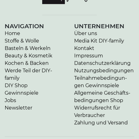
NAVIGATION
UNTERNEHMEN
Home
Über uns
Stoffe & Wolle
Media Kit DIY-family
Basteln & Werkeln
Kontakt
Beauty & Kosmetik
Impressum
Kochen & Backen
Da­ten­schutz­er­klä­rung
Werde Teil der DIY-
Nut­zungs­be­din­gun­gen
family
Teil­nah­me­be­din­gun­
DIY Shop
gen Gewinnspiele
Gewinnspiele
Allgemeine Ge­schäfts­
Jobs
be­din­gun­gen Shop
Newsletter
Widerrufsrecht für
Verbraucher
Zahlung und Versand