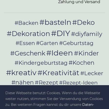
Zahlung und Versand
#basteln
#Deko
#Backen
#DIY
#Dekoration
#diyfamily
#Essen
#Garten
#Geburtstag
#Ideen
#Geschenk
#Kinder
#Kochen
#Kindergeburtstag
#kreativ
#Kreativität
#Lecker
#nähen
#Rezept
#Rezept-Ideen
#Rezepte
#selber_bauen
Diese Webseite benutzt Cookies. Wenn du die Webseite
#selber_machen
weiter nutzen, stimmen Sie der Verwendung von Cookies
zu. Bei weiteren Fragen kannst du dir unsere
Da­ten­