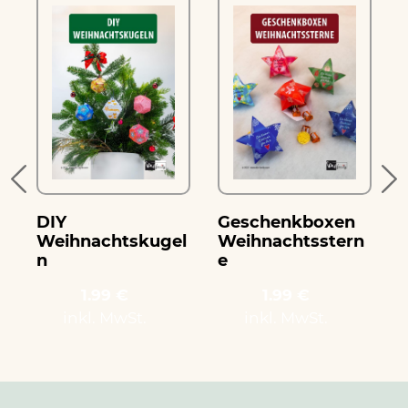
r
e
DIY
Geschenkboxen
Weihnachtskugel
Weihnachtsstern
n
e
1.99 €
1.99 €
inkl. MwSt.
inkl. MwSt.