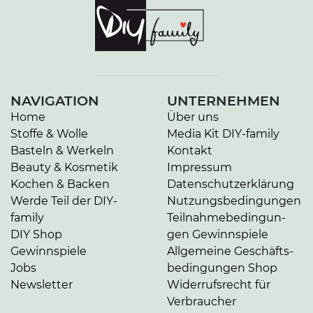
NAVIGATION
UNTERNEHMEN
Home
Über uns
Stoffe & Wolle
Media Kit DIY-family
Basteln & Werkeln
Kontakt
Beauty & Kosmetik
Impressum
Kochen & Backen
Da­ten­schutz­er­klä­rung
Werde Teil der DIY-
Nut­zungs­be­din­gun­gen
family
Teil­nah­me­be­din­gun­
DIY Shop
gen Gewinnspiele
Gewinnspiele
Allgemeine Ge­schäfts­
Jobs
be­din­gun­gen Shop
Newsletter
Widerrufsrecht für
Verbraucher