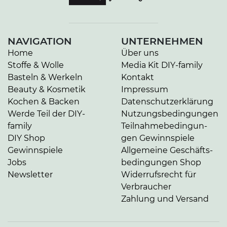
NAVIGATION
UNTERNEHMEN
Home
Über uns
Stoffe & Wolle
Media Kit DIY-family
Basteln & Werkeln
Kontakt
Beauty & Kosmetik
Impressum
Kochen & Backen
Da­ten­schutz­er­klä­rung
Werde Teil der DIY-
Nut­zungs­be­din­gun­gen
family
Teil­nah­me­be­din­gun­
DIY Shop
gen Gewinnspiele
Gewinnspiele
Allgemeine Ge­schäfts­
Jobs
be­din­gun­gen Shop
Newsletter
Widerrufsrecht für
Verbraucher
Zahlung und Versand