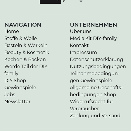
NAVIGATION
UNTERNEHMEN
Home
Über uns
Stoffe & Wolle
Media Kit DIY-family
Basteln & Werkeln
Kontakt
Beauty & Kosmetik
Impressum
Kochen & Backen
Da­ten­schutz­er­klä­rung
Werde Teil der DIY-
Nut­zungs­be­din­gun­gen
family
Teil­nah­me­be­din­gun­
DIY Shop
gen Gewinnspiele
Gewinnspiele
Allgemeine Ge­schäfts­
Jobs
be­din­gun­gen Shop
Newsletter
Widerrufsrecht für
Verbraucher
Zahlung und Versand