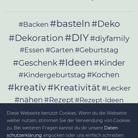
#basteln
#Deko
#Backen
#DIY
#Dekoration
#diyfamily
#Essen
#Garten
#Geburtstag
#Ideen
#Geschenk
#Kinder
#Kochen
#Kindergeburtstag
#kreativ
#Kreativität
#Lecker
#nähen
#Rezept
#Rezept-Ideen
#Rezepte
#selber_bauen
Diese Webseite benutzt Cookies. Wenn du die Webseite
#selber_machen
weiter nutzen, stimmen Sie der Verwendung von Cookies
zu. Bei weiteren Fragen kannst du dir unsere
Da­ten­
#Selbermachen
schutz­er­klä­rung
angucken oder uns einfach schreiben.
#selber_nähen