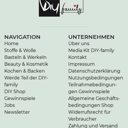
NAVIGATION
UNTERNEHMEN
Home
Über uns
Stoffe & Wolle
Media Kit DIY-family
Basteln & Werkeln
Kontakt
Beauty & Kosmetik
Impressum
Kochen & Backen
Da­ten­schutz­er­klä­rung
Werde Teil der DIY-
Nut­zungs­be­din­gun­gen
family
Teil­nah­me­be­din­gun­
DIY Shop
gen Gewinnspiele
Gewinnspiele
Allgemeine Ge­schäfts­
Jobs
be­din­gun­gen Shop
Newsletter
Widerrufsrecht für
Verbraucher
Zahlung und Versand