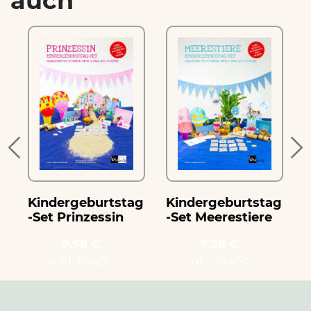
auch
g
Kindergeburtstag
Kindergeburtstag
-Set Prinzessin
-Set Meerestiere
-
9.98 €
9.98 €
inkl. MwSt.
inkl. MwSt.