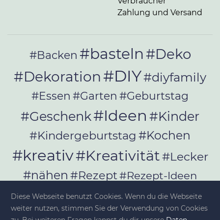
Verbraucher
Zahlung und Versand
#basteln
#Deko
#Backen
#DIY
#Dekoration
#diyfamily
#Essen
#Garten
#Geburtstag
#Ideen
#Geschenk
#Kinder
#Kochen
#Kindergeburtstag
#kreativ
#Kreativität
#Lecker
#nähen
#Rezept
#Rezept-Ideen
#Rezepte
#selber_bauen
Diese Webseite benutzt Cookies. Wenn du die Webseite
#selber_machen
weiter nutzen, stimmen Sie der Verwendung von Cookies