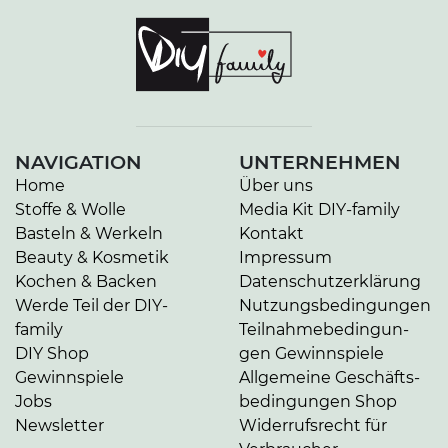
NAVIGATION
UNTERNEHMEN
Home
Über uns
Stoffe & Wolle
Media Kit DIY-family
Basteln & Werkeln
Kontakt
Beauty & Kosmetik
Impressum
Kochen & Backen
Da­ten­schutz­er­klä­rung
Werde Teil der DIY-
Nut­zungs­be­din­gun­gen
family
Teil­nah­me­be­din­gun­
DIY Shop
gen Gewinnspiele
Gewinnspiele
Allgemeine Ge­schäfts­
Jobs
be­din­gun­gen Shop
Newsletter
Widerrufsrecht für