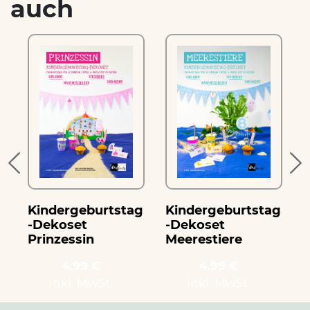
auch
g
Kindergeburtstag
Kindergeburtstag
-Dekoset
-Dekoset
Prinzessin
Meerestiere
4.99 €
4.99 €
inkl. MwSt.
inkl. MwSt.