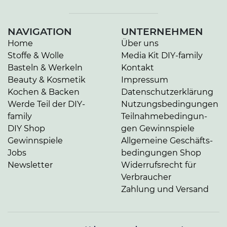
NAVIGATION
UNTERNEHMEN
Home
Über uns
Stoffe & Wolle
Media Kit DIY-family
Basteln & Werkeln
Kontakt
Beauty & Kosmetik
Impressum
Kochen & Backen
Da­ten­schutz­er­klä­rung
Werde Teil der DIY-
Nut­zungs­be­din­gun­gen
family
Teil­nah­me­be­din­gun­
DIY Shop
gen Gewinnspiele
Gewinnspiele
Allgemeine Ge­schäfts­
Jobs
be­din­gun­gen Shop
Newsletter
Widerrufsrecht für
Verbraucher
Zahlung und Versand