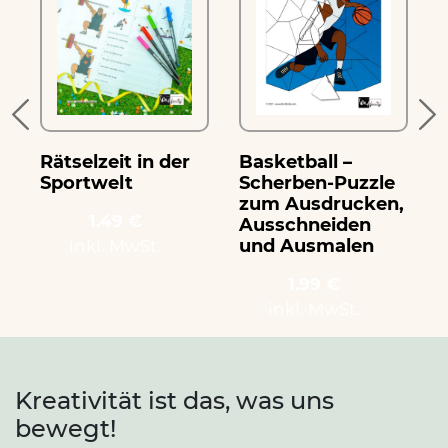
Rätselzeit in der
Basketball –
W
Sportwelt
Scherben-Puzzle
zum Ausdrucken,
1.49 €
Ausschneiden
und Ausmalen
inkl. MwSt.
1.99 €
inkl. MwSt.
Kreativität ist das, was uns
bewegt!